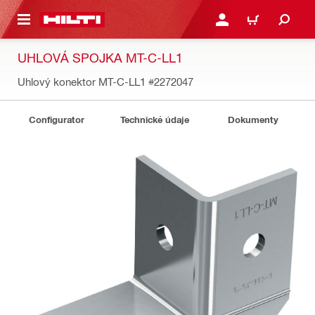
A HLAVNÝ OBSAH
PRIHLÁSIŤ ALEBO ZARE
KOŠÍK
UHLOVÁ SPOJKA MT-C-LL1
Uhlový konektor MT-C-LL1
#2272047
Configurator
Technické údaje
Dokumenty