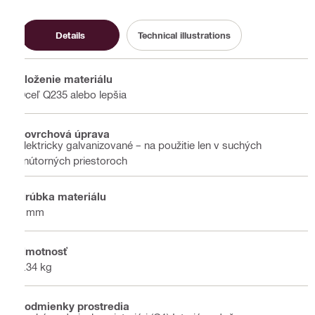
Details
Technical illustrations
Zloženie materiálu
Oceľ Q235 alebo lepšia
Povrchová úprava
Elektricky galvanizované – na použitie len v suchých
vnútorných priestoroch
Hrúbka materiálu
4 mm
Hmotnosť
0.34 kg
Podmienky prostredia