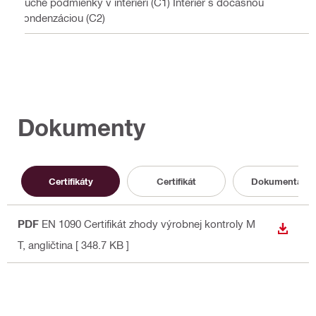
Suché podmienky v interiéri (C1) Interiér s dočasnou
kondenzáciou (C2)
Dokumenty
Certifikáty
Certifikát
Dokumentácia
PDF
EN 1090 Certifikát zhody výrobnej kontroly M
STIAH
T
, angličtina
[ 348.7 KB ]