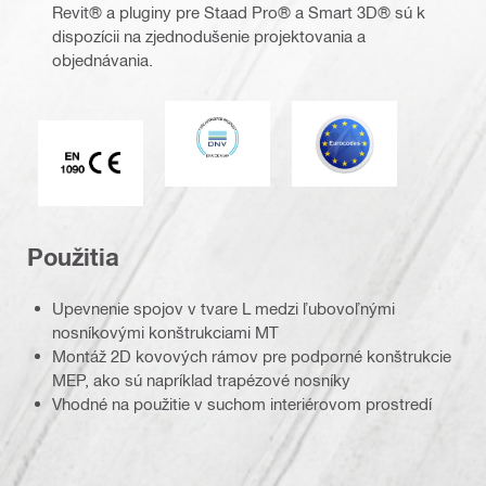
Revit® a pluginy pre Staad Pro® a Smart 3D® sú k
dispozícii na zjednodušenie projektovania a
objednávania.
DNV
Eurocode
Označenie CE EN 1090
Použitia
Upevnenie spojov v tvare L medzi ľubovoľnými
nosníkovými konštrukciami MT
Montáž 2D kovových rámov pre podporné konštrukcie
MEP, ako sú napríklad trapézové nosníky
Vhodné na použitie v suchom interiérovom prostredí