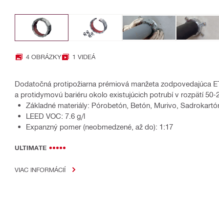
4 OBRÁZKY
1 VIDEÁ
Dodatočná protipožiarna prémiová manžeta zodpovedajúca ETA
a protidymovú bariéru okolo existujúcich potrubí v rozpätí 5
Základné materiály: Pórobetón, Betón, Murivo, Sadrokartó
LEED VOC: 7.6 g/l
Expanzný pomer (neobmedzené, až do): 1:17
ULTIMATE
VIAC INFORMÁCIÍ