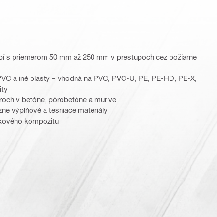
ubí s priemerom 50 mm až 250 mm v prestupoch cez požiarne
PVC a iné plasty – vhodná na PVC, PVC-U, PE, PE-HD, PE-X,
ity
oroch v betóne, pórobetóne a murive
ne výplňové a tesniace materiály
níkového kompozitu