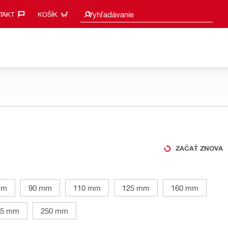
Vyhľadať návrhy
Vyhľadávanie
AKT‎
KOŠÍK
ZAČAŤ ZNOVA
mm
90 mm
110 mm
125 mm
160 mm
25 mm
250 mm