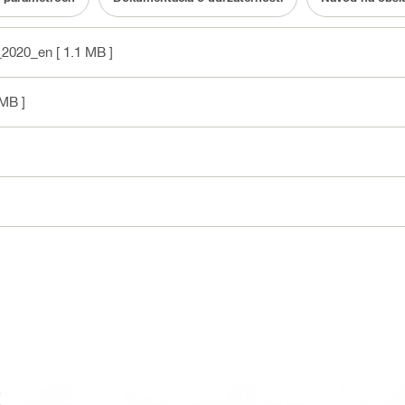
_2020_en
[ 1.1 MB ]
 MB ]
]
a