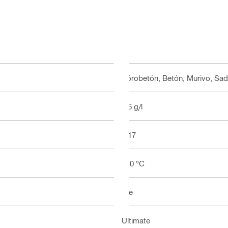
Pórobetón, Betón, Murivo, Sa
7.6 g/l
1:17
210 °C
Nie
Ultimate