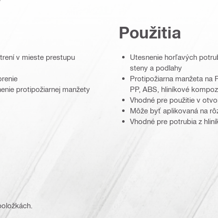
Použitia
trení v mieste prestupu
Utesnenie horľavých potr
steny a podlahy
orenie
Protipožiarna manžeta na 
enie protipožiarnej manžety
PP, ABS, hliníkové kompoz
Vhodné pre použitie v otv
Môže byť aplikovaná na rôz
Vhodné pre potrubia z hli
 položkách.