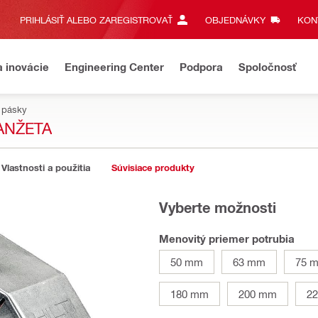
PRIHLÁSIŤ ALEBO ZAREGISTROVAŤ
OBJEDNÁVKY
KONT
a inovácie
Engineering Center
Podpora
Spoločnosť
a pásky
ANŽETA
Vlastnosti a použitia
Súvisiace produkty
Vyberte možnosti
Menovitý priemer potrubia
50 mm
63 mm
75 
180 mm
200 mm
2