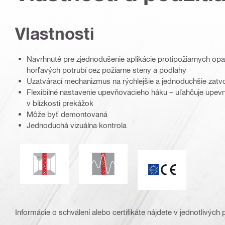
Vlastnosti
Navrhnuté pre zjednodušenie aplikácie protipožiarnych opa
horľavých potrubí cez požiarne steny a podlahy
Uzatvárací mechanizmus na rýchlejšie a jednoduchšie zatv
Flexibilné nastavenie upevňovacieho háku – uľahčuje upevn
v blízkosti prekážok
Môže byť demontovaná
Jednoduchá vizuálna kontrola
Odolné voči seizmickým otrasom
Odolnosť voči plesniam
Symbol CE
Informácie o schválení alebo certifikáte nájdete v jednotlivých