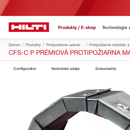
Produkty / E-shop
Technológie 
Domov
Produkty
Protipožiarne uzávery a ochrana
Protipožiarne manžety 
CFS-C P PRÉMIOVÁ PROTIPOŽIARNA M
Configurator
Technické údaje
Dokumenty