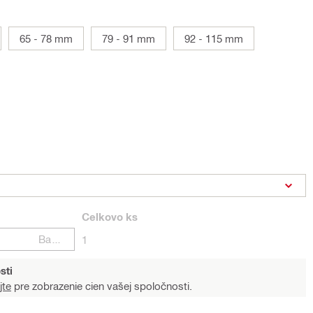
65 - 78 mm
79 - 91 mm
92 - 115 mm
Celkovo
ks
Balení
1
sti
jte
pre zobrazenie cien vašej spoločnosti.