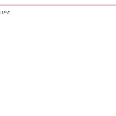
I SPÄŤ
on Better
ikácie
Spoločnost
Kariéra v Hilti
Viac o Hilti Group