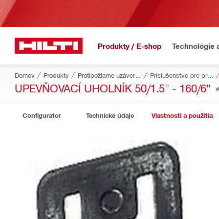
Produkty / E-shop
Technológie 
Domov
Produkty
Protipožiarne uzávery a ochrana
Príslušenstvo pre protipožiarne prvky a ochranu
UPEVŇOVACÍ UHOLNÍK 50/1.5" - 160/6"
Configurator
Technické údaje
Vlastnosti a použitia