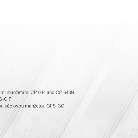
rnymi manžetami CP 644 and CP 643N
FS-C P
rnou káblovou manžetou CFS-CC