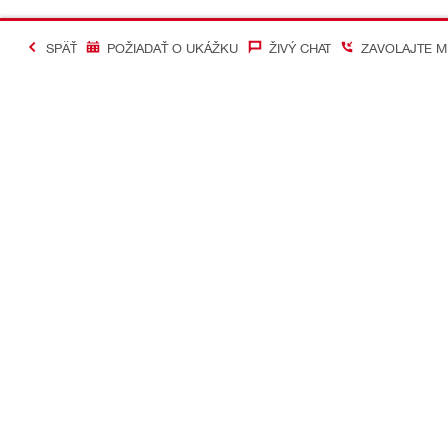
SPÄŤ
POŽIADAŤ O UKÁŽKU
ŽIVÝ CHAT
ZAVOLAJTE M
#Making Constructi
Kontakt
Mobilné apl
KONTAKTUJTE NÁS
Google Play
Nájsť predajňu Hilti
App Store