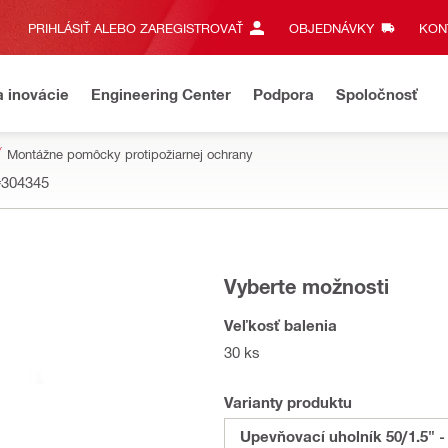
PRIHLÁSIŤ ALEBO ZAREGISTROVAŤ
OBJEDNÁVKY
KONT
a inovácie
Engineering Center
Podpora
Spoločnosť
Montážne pomôcky protipožiarnej ochrany
#304345
Vyberte možnosti
Veľkosť balenia
30 ks
Varianty produktu
Upevňovací uholník 50/1.5" -