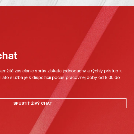
chat
mžité zasielanie správ získate jednoduchý a rýchly prístup k
áto služba je k dispozícii počas pracovnej doby od 8:00 do
SPUSTIŤ ŽIVÝ CHAT