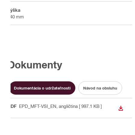
Výška
140 mm
Dokumenty
Dokumentácia o udržateľnosti
Návod na obsluhu
PDF
EPD_MFT-VSI_EN
, angličtina
[ 997.1 KB ]
STIAH