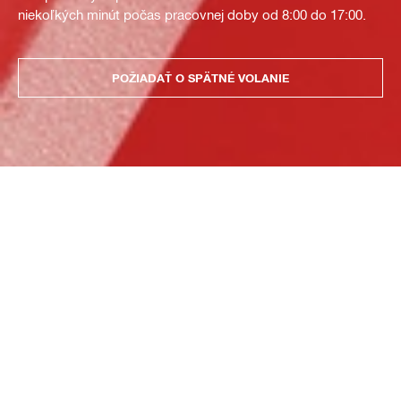
niekoľkých minút počas pracovnej doby od 8:00 do 17:00.
POŽIADAŤ O SPÄTNÉ VOLANIE