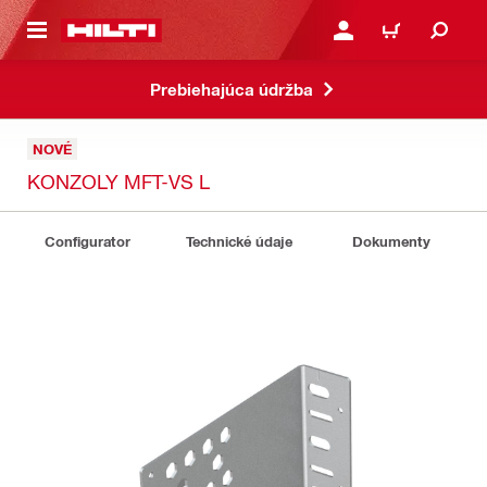
A HLAVNÝ OBSAH
PRIHLÁSIŤ ALEBO ZARE
KOŠÍK
Prebiehajúca údržba
NOVÉ
KONZOLY MFT-VS L
Configurator
Technické údaje
Dokumenty