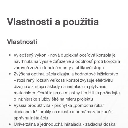
Vlastnosti a použitia
Vlastnosti
Vylepšený výkon - nová duplexná oceľová konzola je
navrhnutá na vyššie zaťaženie a odolnosť proti korózii a
zároveň znižuje tepelné mosty a uhlíkovú stopu
Zvýšená optimalizácia dizajnu a hodnotové inžinierstvo
– rozšírený rozsah veľkostí konzol zvyšuje efektivitu
dizajnu a znižuje náklady na inštaláciu a plytvanie
materiálom. Obráťte sa na miestny tím Hilti a požiadajte
o inžinierske služby šité na mieru projektu
Vyššia produktivita - príchytka „pomocná ruka“
dočasne drží profily na mieste a pomáha zabezpečiť
správnu inštaláciu
Univerzálna a jednoduchá inštalácia - základná doska