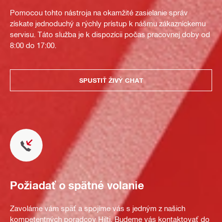
Pomocou tohto nástroja na okamžité zasielanie správ
získate jednoduchý a rýchly prístup k nášmu zákazníckemu
servisu. Táto služba je k dispozícii počas pracovnej doby od
8:00 do 17:00.
SPUSTIŤ ŽIVÝ CHAT
Požiadať o spätné volanie
Zavoláme vám späť a spojíme vás s jedným z našich
kompetentných poradcov Hilti. Budeme vás kontaktovať do