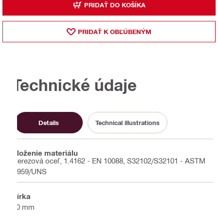
PRIDAŤ DO KOŠÍKA
PRIDAŤ K OBĽÚBENÝM
Technické údaje
Details
Technical illustrations
Zloženie materiálu
Nerezová oceľ, 1.4162 - EN 10088, S32102/S32101 - ASTM
A959/UNS
Šírka
50 mm