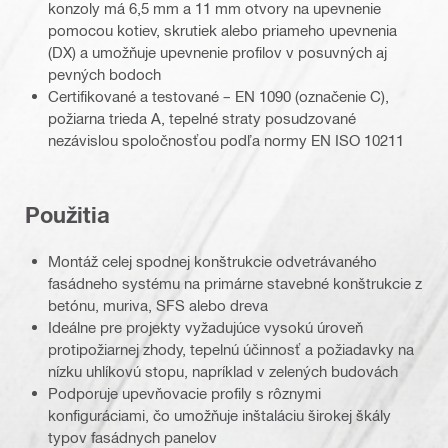
konzoly má 6,5 mm a 11 mm otvory na upevnenie
pomocou kotiev, skrutiek alebo priameho upevnenia
(DX) a umožňuje upevnenie profilov v posuvných aj
pevných bodoch
Certifikované a testované – EN 1090 (označenie C),
požiarna trieda A, tepelné straty posudzované
nezávislou spoločnosťou podľa normy EN ISO 10211
Použitia
Montáž celej spodnej konštrukcie odvetrávaného
fasádneho systému na primárne stavebné konštrukcie z
betónu, muriva, SFS alebo dreva
Ideálne pre projekty vyžadujúce vysokú úroveň
protipožiarnej zhody, tepelnú účinnosť a požiadavky na
nízku uhlíkovú stopu, napríklad v zelených budovách
Podporuje upevňovacie profily s rôznymi
konfiguráciami, čo umožňuje inštaláciu širokej škály
typov fasádnych panelov