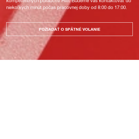
kompetentných poradcov Hilti. Budeme vás kontaktovať do
niekoľkých minút počas pracovnej doby od 8:00 do 17:00.
POŽIADAŤ O SPÄTNÉ VOLANIE