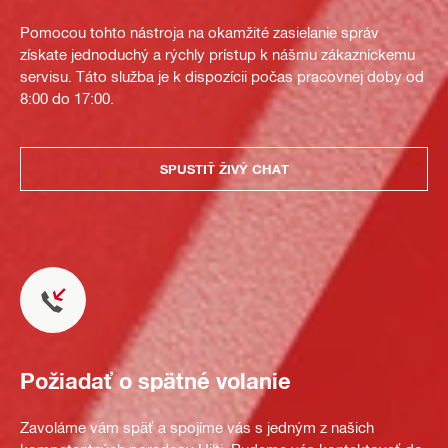
Pomocou tohto nástroja na okamžité zasielanie správ
získate jednoduchý a rýchly prístup k nášmu zákazníckemu
servisu. Táto služba je k dispozícii počas pracovnej doby od
8:00 do 17:00.
SPUSTIŤ ŽIVÝ CHAT
Požiadať o spätné volanie
Zavoláme vám späť a spojíme vás s jedným z našich