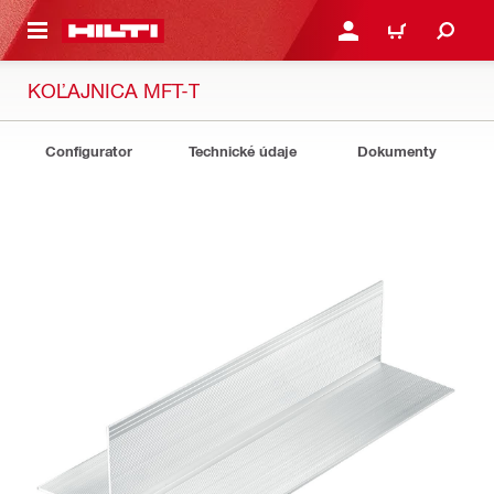
A HLAVNÝ OBSAH
PRIHLÁSIŤ ALEBO ZARE
KOŠÍK
KOĽAJNICA MFT-T
Configurator
Technické údaje
Dokumenty