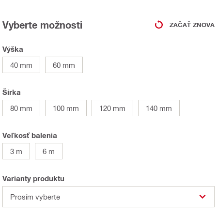
Vyberte možnosti
ZAČAŤ ZNOVA
Výška
40 mm
60 mm
Šírka
80 mm
100 mm
120 mm
140 mm
Veľkosť balenia
3 m
6 m
Varianty produktu
Prosím vyberte