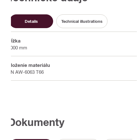
Details
Technical illustrations
Dĺžka
6000 mm
Zloženie materiálu
EN AW-6063 T66
Dokumenty