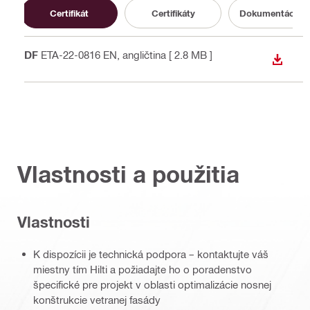
Certifikát
Certifikáty
Dokumentácia o 
PDF
ETA-22-0816 EN
, angličtina
[ 2.8 MB ]
STIAH
Vlastnosti a použitia
Vlastnosti
K dispozícii je technická podpora – kontaktujte váš
miestny tím Hilti a požiadajte ho o poradenstvo
špecifické pre projekt v oblasti optimalizácie nosnej
konštrukcie vetranej fasády