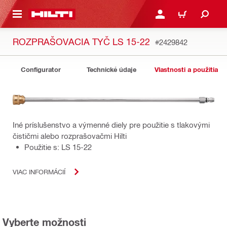
A HLAVNÝ OBSAH
PRIHLÁSIŤ ALEBO ZARE
KOŠÍK
ROZPRAŠOVACIA TYČ LS 15-22
#2429842
Configurator
Technické údaje
Vlastnosti a použitia
Iné príslušenstvo a výmenné diely pre použitie s tlakovými
čističmi alebo rozprašovačmi Hilti
Použitie s: LS 15-22
VIAC INFORMÁCIÍ
Vyberte možnosti