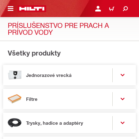
A HLAVNÝ OBSAH
PRIHLÁSIŤ ALEBO ZARE
KOŠÍK
PRÍSLUŠENSTVO PRE PRACH A
PRÍVOD VODY
Všetky produkty
Jednorazové vrecká
Filtre
Trysky, hadice a adaptéry