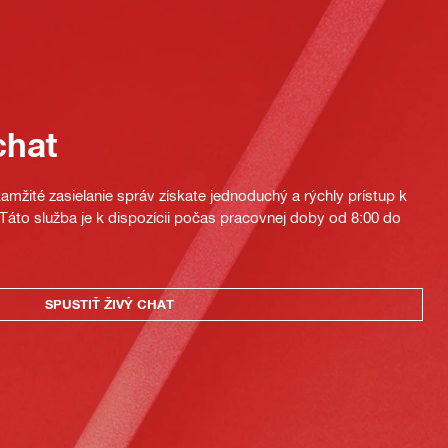
chat
mžité zasielanie správ získate jednoduchý a rýchly prístup k
áto služba je k dispozícii počas pracovnej doby od 8:00 do
SPUSTIŤ ŽIVÝ CHAT