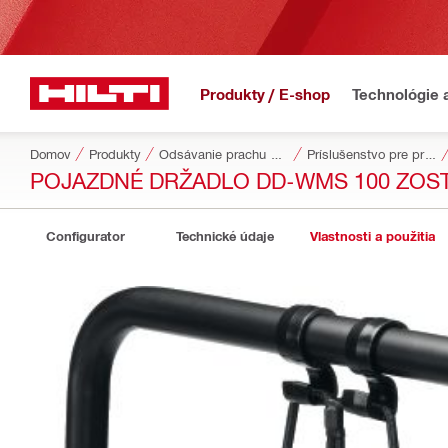
Produkty / E-shop
Technológie 
Domov
Produkty
Odsávanie prachu a prívod vody
Príslušenstvo pre prach a prívod vody
POJAZDNÉ DRŽADLO DD-WMS 100 ZOS
Configurator
Technické údaje
Vlastnosti a použitia