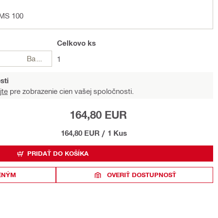
WMS 100
Celkovo
ks
Balení
1
sti
jte
pre zobrazenie cien vašej spoločnosti.
164,80 EUR
164,80 EUR
/
1 Kus
PRIDAŤ DO KOŠÍKA
ENÝM
OVERIŤ DOSTUPNOSŤ