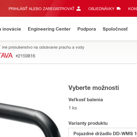
PRIHLÁSIŤ ALEBO ZAREGISTROVAŤ
OBJEDNÁVKY
KONT
a inovácie
Engineering Center
Podpora
Spoločnosť
Iné príslušenstvo na odsávanie prachu a vody
TAVA
#2159816
Vyberte možnosti
Veľkosť balenia
1 ks
Varianty produktu
Pojazdné držadlo DD-WMS 1