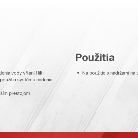
a
Použitia
nia vody vŕtaní Hilti
Na použitie s nádržami na v
 použitia systému riadenia
enším prestojom