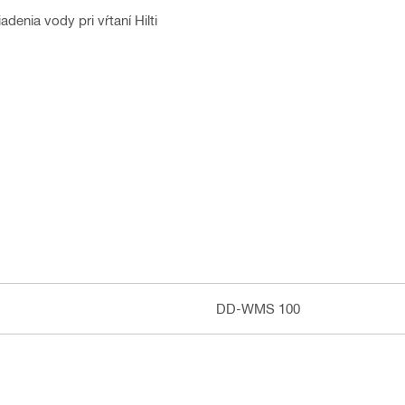
denia vody pri vŕtaní Hilti
DD-WMS 100