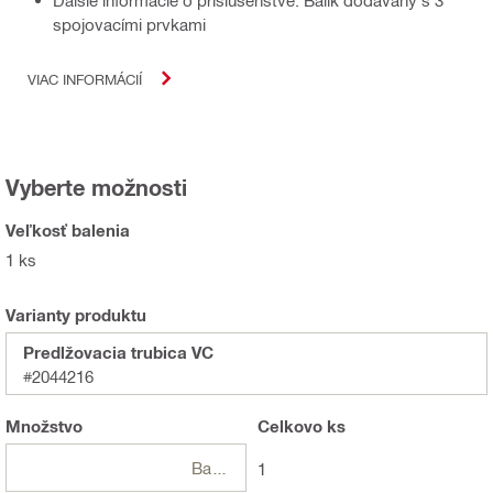
Ďalšie informácie o príslušenstve: Balík dodávaný s 3
spojovacími prvkami
VIAC INFORMÁCIÍ
Vyberte možnosti
Veľkosť balenia
1 ks
Varianty produktu
Predlžovacia trubica VC
#2044216
Množstvo
Celkovo
ks
Balení
1