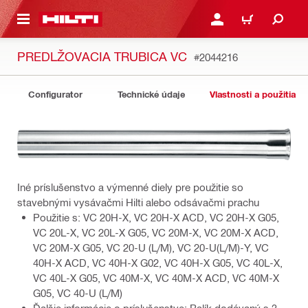
A HLAVNÝ OBSAH
PRIHLÁSIŤ ALEBO ZARE
KOŠÍK
PREDLŽOVACIA TRUBICA VC
#2044216
Configurator
Technické údaje
Vlastnosti a použitia
Iné príslušenstvo a výmenné diely pre použitie so
stavebnými vysávačmi Hilti alebo odsávačmi prachu
Použitie s: VC 20H-X, VC 20H-X ACD, VC 20H-X G05,
VC 20L-X, VC 20L-X G05, VC 20M-X, VC 20M-X ACD,
VC 20M-X G05, VC 20-U (L/M), VC 20-U(L/M)-Y, VC
40H-X ACD, VC 40H-X G02, VC 40H-X G05, VC 40L-X,
VC 40L-X G05, VC 40M-X, VC 40M-X ACD, VC 40M-X
G05, VC 40-U (L/M)