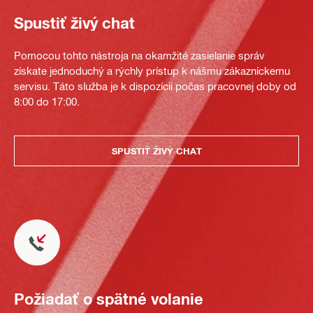
Spustiť živý chat
Pomocou tohto nástroja na okamžité zasielanie správ
získate jednoduchý a rýchly prístup k nášmu zákazníckemu
servisu. Táto služba je k dispozícii počas pracovnej doby od
8:00 do 17:00.
SPUSTIŤ ŽIVÝ CHAT
Požiadať o spätné volanie