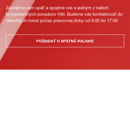
Zavoláme vám späť a spojíme vás s jedným z našich
kompetentných poradcov Hilti. Budeme vás kontaktovať do
niekoľkých minút počas pracovnej doby od 8:00 do 17:00.
POŽIADAŤ O SPÄTNÉ VOLANIE