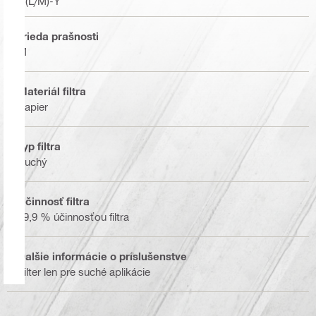
U(L/M)-Y
Trieda prašnosti
M
Materiál filtra
Papier
Typ filtra
Suchý
Účinnosť filtra
99,9 % účinnosťou filtra
Ďalšie informácie o príslušenstve
Filter len pre suché aplikácie