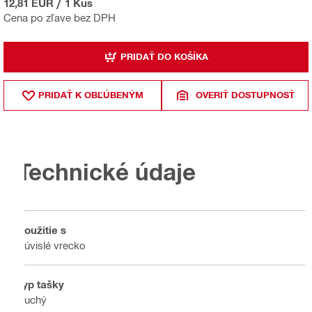
12,81 EUR
/
1 Kus
Cena po zľave bez DPH
PRIDAŤ DO KOŠÍKA
PRIDAŤ K OBĽÚBENÝM
OVERIŤ DOSTUPNOSŤ
Technické údaje
Použitie s
Súvislé vrecko
Typ tašky
Suchý