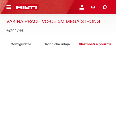
A HLAVNÝ OBSAH
PRIHLÁSIŤ ALEBO ZARE
KOŠÍK
VAK NA PRACH VC-CB 5M MEGA STRONG
#2411744
Configurator
Technické údaje
Vlastnosti a použitia