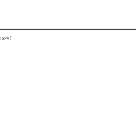
I SPÄŤ
on Better
ikácie
Spoločnost
Kariéra v Hilti