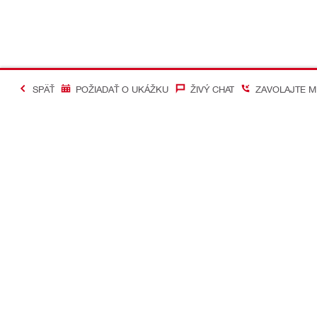
SPÄŤ
POŽIADAŤ O UKÁŽKU
ŽIVÝ CHAT
ZAVOLAJTE M
#Making Constructi
Kontakt
Mobilné apl
KONTAKTUJTE NÁS
Google Play