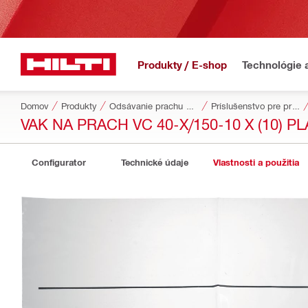
Produkty / E-shop
Technológie 
Domov
Produkty
Odsávanie prachu a prívod vody
Príslušenstvo pre prach a prívod vody
VAK NA PRACH VC 40-X/150-10 X (10) P
Configurator
Technické údaje
Vlastnosti a použitia