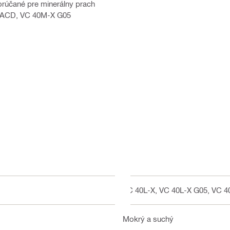
orúčané pre minerálny prach
X ACD, VC 40M-X G05
VC 40L-X, VC 40L-X G05, VC 
Mokrý a suchý