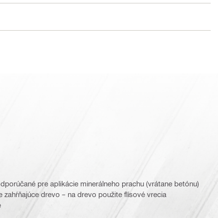
odporúčané pre aplikácie minerálneho prachu (vrátane betónu)
 zahŕňajúce drevo – na drevo použite flísové vrecia
e