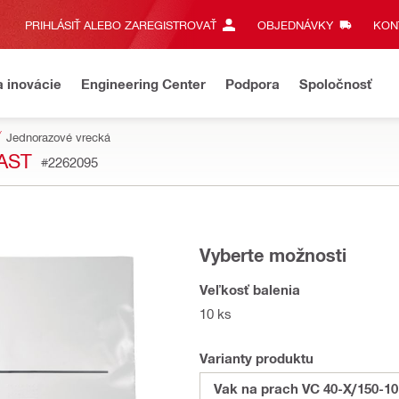
PRIHLÁSIŤ ALEBO ZAREGISTROVAŤ
OBJEDNÁVKY
KONT
a inovácie
Engineering Center
Podpora
Spoločnosť
Jednorazové vrecká
LAST
#2262095
Vyberte možnosti
Veľkosť balenia
10 ks
Varianty produktu
Vak na prach VC 40-X/150-10 