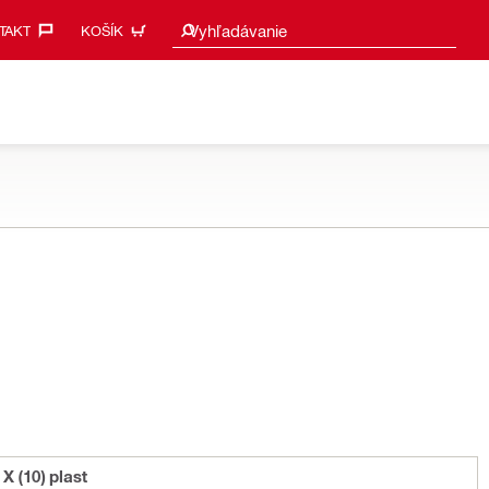
Vyhľadať návrhy
Vyhľadávanie
AKT‎
KOŠÍK
X (10) plast