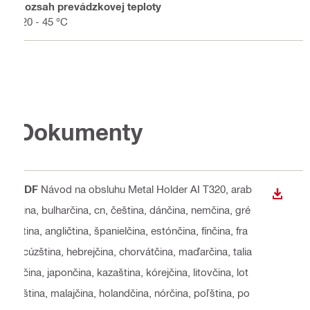
Rozsah prevádzkovej teploty
-20 - 45 °C
Dokumenty
PDF
Návod na obsluhu Metal Holder AI T320
, arab
STIAH
čina, bulharčina, cn, čeština, dánčina, nemčina, gré
čtina, angličtina, španielčina, estónčina, fínčina, fra
ncúzština, hebrejčina, chorvátčina, maďarčina, talia
nčina, japončina, kazaština, kórejčina, litovčina, lot
yština, malajčina, holandčina, nórčina, poľština, po