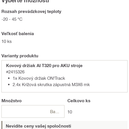
Vyberte možnosti
Rozsah prevádzkovej teploty
-20 - 45 °C
Veľkosť balenia
10 ks
Varianty produktu
Kovový držiak AI T320 pro AKU stroje
#2415326
1x Kovový držiak ON!Track
2.4x Krížová skrutka zápustná M3X6 mk
Množstvo
Celkovo
ks
Balení
10
Nevidíte ceny vašej spoločnosti