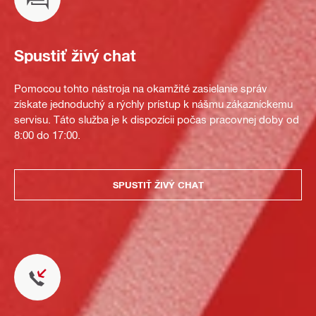
Spustiť živý chat
Pomocou tohto nástroja na okamžité zasielanie správ
získate jednoduchý a rýchly prístup k nášmu zákazníckemu
servisu. Táto služba je k dispozícii počas pracovnej doby od
8:00 do 17:00.
SPUSTIŤ ŽIVÝ CHAT