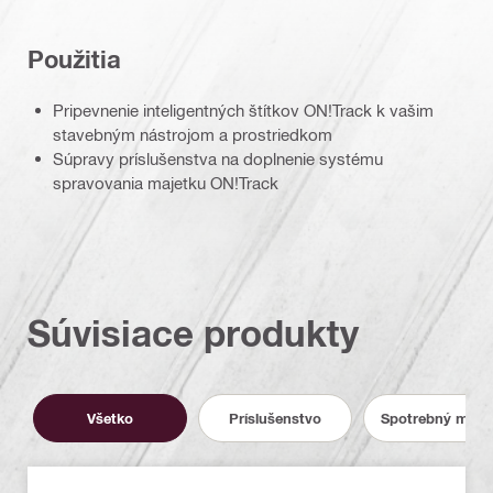
Použitia
Pripevnenie inteligentných štítkov ON!Track k vašim
stavebným nástrojom a prostriedkom
Súpravy príslušenstva na doplnenie systému
spravovania majetku ON!Track
Súvisiace produkty
Všetko
Príslušenstvo
Spotrebný mater