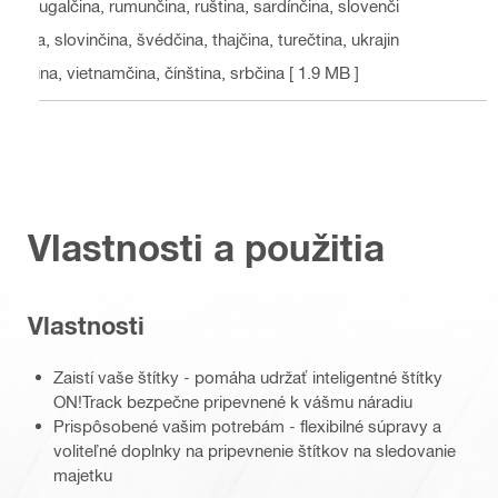
rtugalčina, rumunčina, ruština, sardínčina, slovenči
na, slovinčina, švédčina, thajčina, turečtina, ukrajin
čina, vietnamčina, čínština, srbčina
[ 1.9 MB ]
Vlastnosti a použitia
Vlastnosti
Zaistí vaše štítky - pomáha udržať inteligentné štítky
ON!Track bezpečne pripevnené k vášmu náradiu
Prispôsobené vašim potrebám - flexibilné súpravy a
voliteľné doplnky na pripevnenie štítkov na sledovanie
majetku