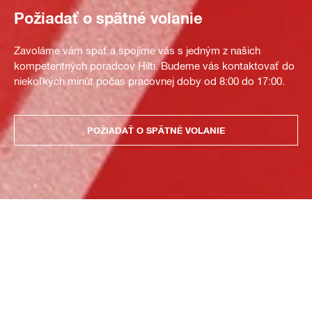
Požiadať o spätné volanie
Zavoláme vám späť a spojíme vás s jedným z našich
kompetentných poradcov Hilti. Budeme vás kontaktovať do
niekoľkých minút počas pracovnej doby od 8:00 do 17:00.
POŽIADAŤ O SPÄTNÉ VOLANIE