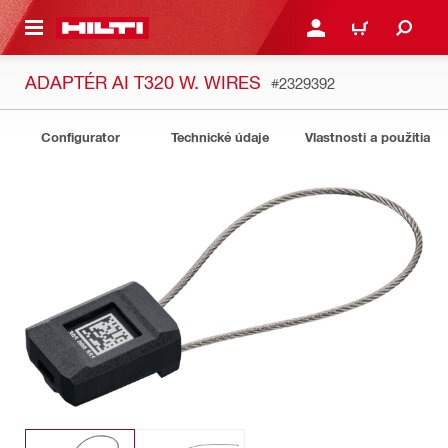
A HLAVNÝ OBSAH
PRIHLÁSIŤ ALEBO ZARE
KOŠÍK
ADAPTÉR AI T320 W. WIRES
#2329392
Configurator
Technické údaje
Vlastnosti a použitia