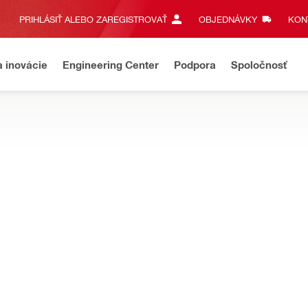
PRIHLÁSIŤ ALEBO ZAREGISTROVAŤ
OBJEDNÁVKY
KONT
a inovácie
Engineering Center
Podpora
Spoločnosť
e pre presné vytláčanie s minimom odpadu vo všeobecných a ťažko
a pištoľ CF DS-1
Nie sú k dispozícii žiadne 