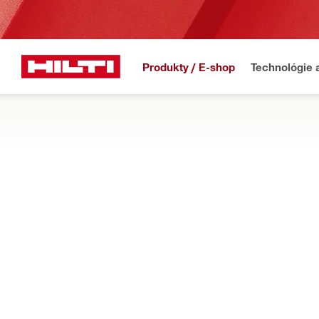
Produkty / E-shop
Technológie 
Domov
Produkty
Stavebná chémia
PENOVÁ PIŠTOĽ
Pozrite si náš ergonomické a ľahko použiteľné penové pištol
Filter
Dávkovaci
Typy
Vytláčacie prístroje na peny (2)