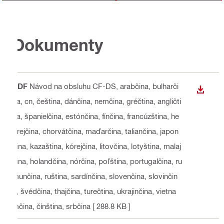
Dokumenty
PDF
Návod na obsluhu CF-DS
, arabčina, bulharči
STIAH
na, cn, čeština, dánčina, nemčina, gréčtina, angličti
na, španielčina, estónčina, fínčina, francúzština, he
brejčina, chorvátčina, maďarčina, taliančina, japon
čina, kazaština, kórejčina, litovčina, lotyština, malaj
čina, holandčina, nórčina, poľština, portugalčina, ru
munčina, ruština, sardínčina, slovenčina, slovinčin
a, švédčina, thajčina, turečtina, ukrajinčina, vietna
mčina, čínština, srbčina
[ 288.8 KB ]