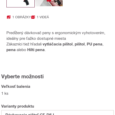
1 OBRÁZKY
1 VIDEÁ
Predĺžený dávkovač peny s ergonomickým vyhotovením,
ideálny pre ťažko dostupné miesta
Zákazníci tiež hľadali
vytláčacia pištol
,
pištol
,
PU pena
,
pena
alebo
Hilti pena
.
Vyberte možnosti
Veľkosť balenia
1 ks
Varianty produktu
Dávkovacia pištoľ CF-DS L