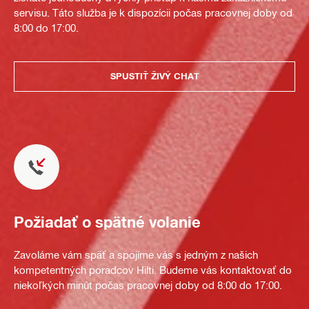
servisu. Táto služba je k dispozícii počas pracovnej doby od
8:00 do 17:00.
SPUSTIŤ ŽIVÝ CHAT
Požiadať o spätné volanie
Zavoláme vám späť a spojíme vás s jedným z našich
kompetentných poradcov Hilti. Budeme vás kontaktovať do
niekoľkých minút počas pracovnej doby od 8:00 do 17:00.