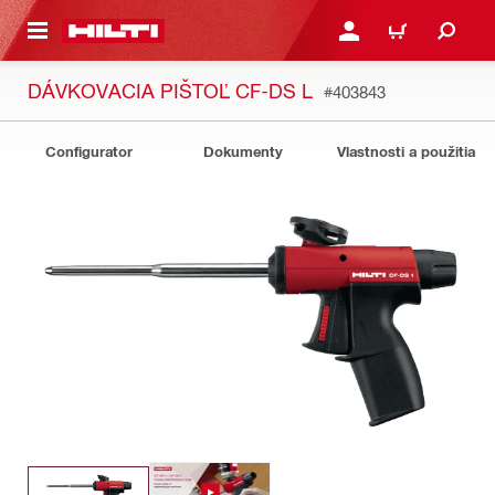
A HLAVNÝ OBSAH
PRIHLÁSIŤ ALEBO ZARE
KOŠÍK
DÁVKOVACIA PIŠTOĽ CF-DS L
#403843
Configurator
Dokumenty
Vlastnosti a použitia