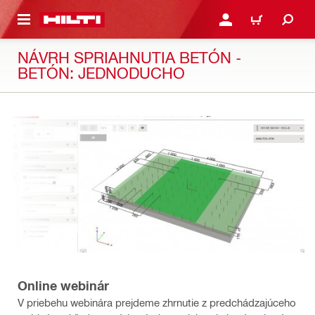
A HLAVNÝ OBSAH
PRIHLÁSIŤ ALEBO ZARE
KOŠÍK
NÁVRH SPRIAHNUTIA BETÓN -
BETÓN: JEDNODUCHO
Online webinár
V priebehu webinára prejdeme zhrnutie z predchádzajúceho