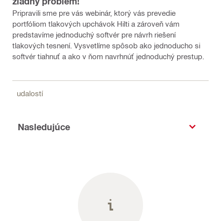
žiadny problém!
Pripravili sme pre vás webinár, ktorý vás prevedie
portfóliom tlakových upchávok Hilti a zároveň vám
predstavíme jednoduchý softvér pre návrh riešení
tlakových tesnení. Vysvetlíme spôsob ako jednoducho si
softvér tiahnuť a ako v ňom navrhnúť jednoduchý prestup.
udalostí
Nasledujúce