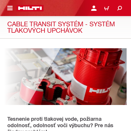
A HLAVNÝ OBSAH
PRIHLÁSIŤ ALEBO ZARE
KOŠÍK
CABLE TRANSIT SYSTÉM - SYSTÉM
TLAKOVÝCH UPCHÁVOK
Tesnenie proti tlakovej vode, požiarna
odolnosť, odolnosť voči výbuchu? Pre nás