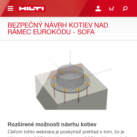
A HLAVNÝ OBSAH
PRIHLÁSIŤ ALEBO ZARE
KOŠÍK
BEZPEČNÝ NÁVRH KOTIEV NAD
RÁMEC EUROKÓDU - SOFA
Rozšírené možnosti návrhu kotiev
Cieľom tohto webinára je poskytnúť prehľad o tom, čo je