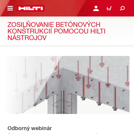
A HLAVNÝ OBSAH
PRIHLÁSIŤ ALEBO ZARE
KOŠÍK
ZOSILŇOVANIE BETÓNOVÝCH
KONŠTRUKCIÍ POMOCOU HILTI
NÁSTROJOV
Odborný webinár