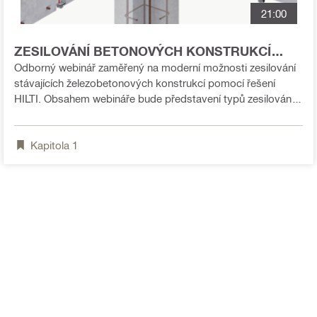
21:00
ZESILOVÁNÍ BETONOVÝCH KONSTRUKCÍ
POMOCÍ HILTI NÁSTROJŮ
Odborný webinář zaměřený na moderní možnosti zesilování
stávajících železobetonových konstrukcí pomocí řešení
HILTI. Obsahem webináře bude představení typů zesilování
stávajících betonových konstrukcí + přehled softwarových
nástrojů HILTI pro návrh zesílení betonových kontrukcí.
Kapitola
1