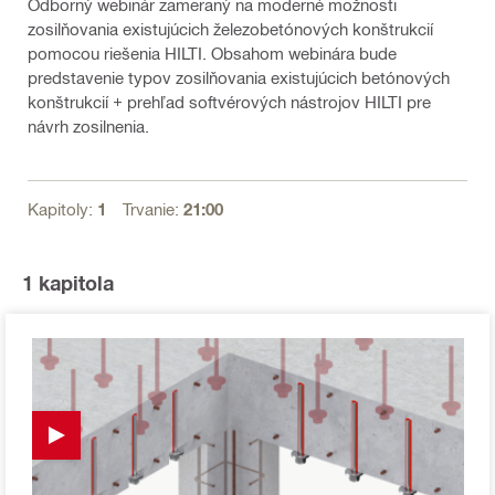
Odborný webinár zameraný na moderné možnosti
zosilňovania existujúcich železobetónových konštrukcií
pomocou riešenia HILTI. Obsahom webinára bude
predstavenie typov zosilňovania existujúcich betónových
konštrukcií + prehľad softvérových nástrojov HILTI pre
návrh zosilnenia.
Kapitoly:
1
Trvanie:
21:00
1
kapitola