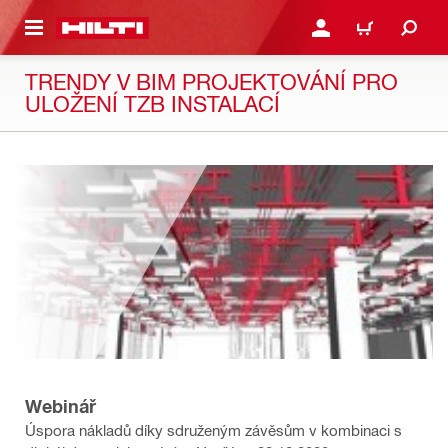
A HLAVNÝ OBSAH
PRIHLÁSIŤ ALEBO ZARE
KOŠÍK
TRENDY V BIM PROJEKTOVÁNÍ PRO
ULOŽENÍ TZB INSTALACÍ
Webinář
Úspora nákladů díky sdruženým závěsům v kombinaci s