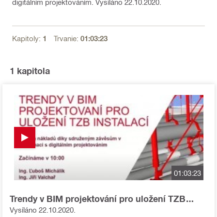
digitálním projektováním. Vysíláno 22.10.2020.
Kapitoly:
1
Trvanie:
01:03:23
1
kapitola
01:03:23
Trendy v BIM projektování pro uložení TZB
instalací - video
Vysíláno 22.10.2020.