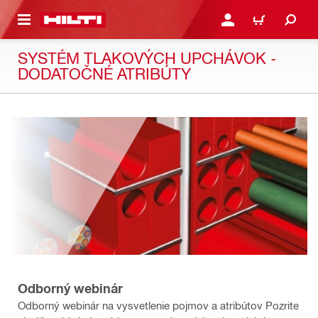
A HLAVNÝ OBSAH
PRIHLÁSIŤ ALEBO ZARE
KOŠÍK
SYSTÉM TLAKOVÝCH UPCHÁVOK -
DODATOČNÉ ATRIBÚTY
Odborný webinár
Odborný webinár na vysvetlenie pojmov a atribútov Pozrite