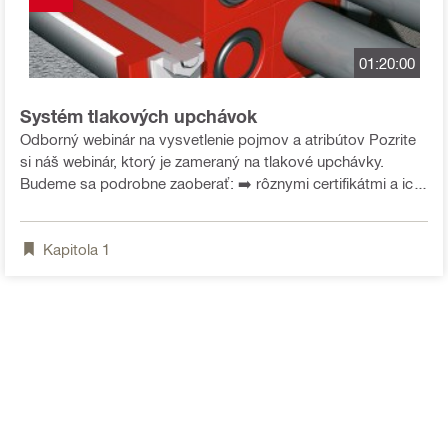
01:20:00
Systém tlakových upchávok
Odborný webinár na vysvetlenie pojmov a atribútov Pozrite
si náš webinár, ktorý je zameraný na tlakové upchávky.
Budeme sa podrobne zaoberať: ➡️ rôznymi certifikátmi a ich
významom ➡️ procesom certifikácie ➡️ rôznymi pojmami v
oblasti tlakových uzáverov ➡️ vysvetlíme, kedy je potrebné
Kapitola
1
doložiť konkrétny certifikát Získajte cenné informácie, ktoré
vám pomôžu lepšie porozumieť tejto problematike a byť
profesionálom v oblasti požiarnej ochrany.