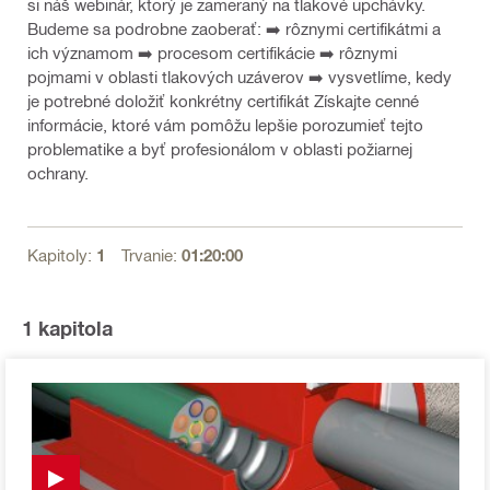
si náš webinár, ktorý je zameraný na tlakové upchávky.
Budeme sa podrobne zaoberať: ➡️ rôznymi certifikátmi a
ich významom ➡️ procesom certifikácie ➡️ rôznymi
pojmami v oblasti tlakových uzáverov ➡️ vysvetlíme, kedy
je potrebné doložiť konkrétny certifikát Získajte cenné
informácie, ktoré vám pomôžu lepšie porozumieť tejto
problematike a byť profesionálom v oblasti požiarnej
ochrany.
Kapitoly:
1
Trvanie:
01:20:00
1
kapitola