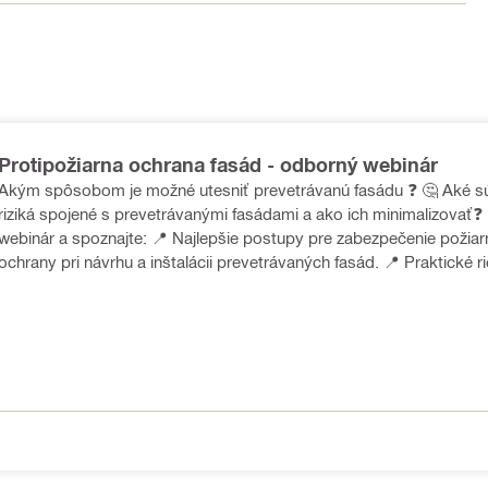
Protipožiarna ochrana fasád - odborný webinár
Akým spôsobom je možné utesniť prevetrávanú fasádu ❓ 🤔 Aké sú kľúčové
riziká spojené s prevetrávanými fasádami a ako ich minimalizovať❓ 
webinár a spoznajte: 📍 Najlepšie postupy pre zabezpečenie požiar
ochrany pri návrhu a inštalácii prevetrávaných fasád. 📍 Praktické r
príklady z praxe, ktoré Vám pomôžu zvýšiť bezpečnosť Vašich proj
Zaujímajú vás naše webináre? Sledujte nás na LinkedIne, alebo sledujte
stránku