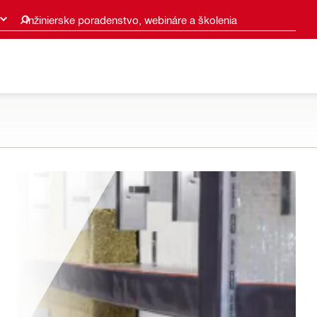
Inžinierske poradenstvo, webináre a školenia