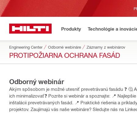
P
Produkty
Technológie a inováci
Engineering Center
Odborné webináre
Záznamy z webinárov
PROTIPOŽIARNA OCHRANA FASÁD
Odborný webinár
Akým spôsobom je možné utesniť prevetrávanú fasádu ❓ 🤔 Aké sú kľúčové riziká spojené s prevetrávanými fasádami a ako
ich minimalizovať❓ Pozrite si webinár a spoznajte: 📍 Najlepšie postupy pre zabezpečenie požiarnej ochrany pri návrhu a
inštalácii prevetrávaných fasád. 📍 Praktické riešenia a prík
projektov. Zaujímajú vás naše webináre?