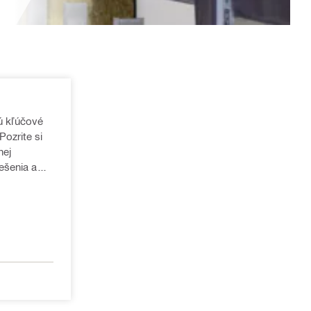
Pozrite si
nej
iešenia a
ektov.