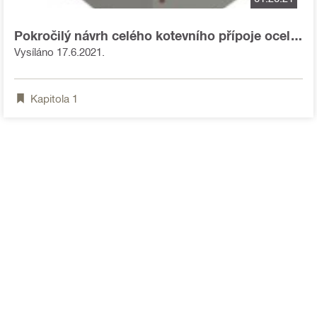
Pokročilý návrh celého kotevního přípoje ocel -
beton - video
Vysíláno 17.6.2021.
Kapitola
1