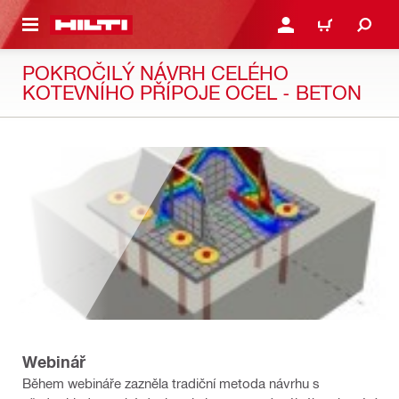
A HLAVNÝ OBSAH
PRIHLÁSIŤ ALEBO ZARE
KOŠÍK
POKROČILÝ NÁVRH CELÉHO
KOTEVNÍHO PŘÍPOJE OCEL - BETON
Webinář
Během webináře zazněla tradiční metoda návrhu s