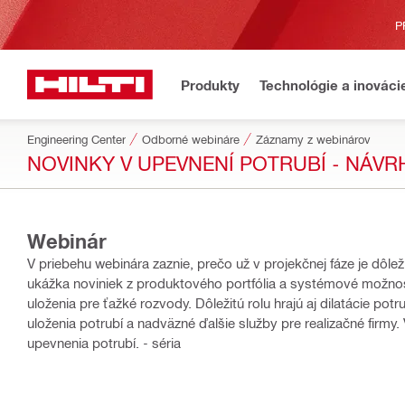
P
Produkty
Technológie a inováci
Engineering Center
Odborné webináre
Záznamy z webinárov
NOVINKY V UPEVNENÍ POTRUBÍ - NÁV
Webinár
V priebehu webinára zaznie, prečo už v projekčnej fáze je dôle
ukážka noviniek z produktového portfólia a systémové možnosti rieše
uloženia pre ťažké rozvody. Dôležitú rolu hrajú aj dilatácie po
uloženia potrubí a nadväzné ďalšie služby pre realizačné firm
upevnenia potrubí. - séria