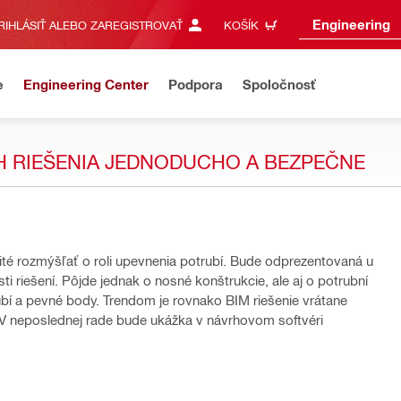
Engineering
RIHLÁSIŤ ALEBO ZAREGISTROVAŤ
KOŠÍK
e
Engineering Center
Podpora
Spoločnosť
RH RIEŠENIA JEDNODUCHO A BEZPEČNE
žité rozmýšľať o roli upevnenia potrubí. Bude odprezentovaná u
ní. Pôjde jednak o nosné konštrukcie, ale aj o potrubní
trubí a pevné body. Trendom je rovnako BIM riešenie vrátane
y. V neposlednej rade bude ukážka v návrhovom softvéri