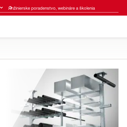
Inžinierske poradenstvo, webináre a školenia