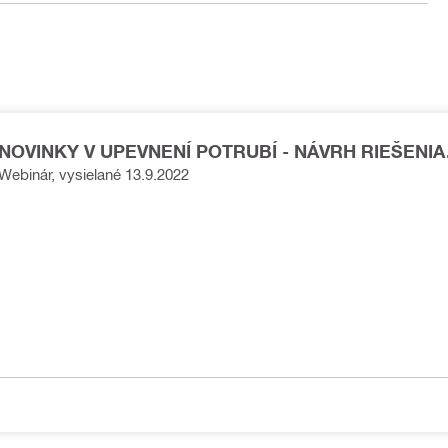
NOVINKY V UPEVNENÍ POTRUBÍ - NÁVRH RIEŠENIA
JEDNODUCHO A BEZPEČNE - video
Webinár, vysielané 13.9.2022