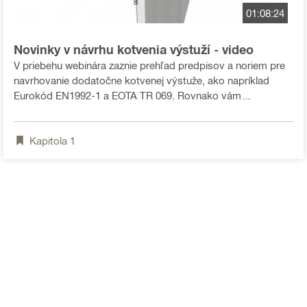
01:08:24
Novinky v návrhu kotvenia výstuží - video
V priebehu webinára zaznie prehľad predpisov a noriem pre
navrhovanie dodatočne kotvenej výstuže, ako napríklad
Eurokód EN1992-1 a EOTA TR 069. Rovnako vám
predstavíme softvér na návrh kotvenia výstuží, ktorý je
novou súčasťou PROFIS Engineering. Ukážeme vám
Kapitola
1
praktické príklady použitia aj to, ako je jednoduché navrhnúť
nové prepojenie betónových konštrukcií.