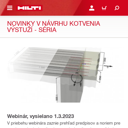
A HLAVNÝ OBSAH
PRIHLÁSIŤ ALEBO ZARE
KOŠÍK
NOVINKY V NÁVRHU KOTVENIA
VÝSTUŽÍ - SÉRIA
Webinár, vysielano 1.3.2023
V priebehu webinára zaznie prehľad predpisov a noriem pre