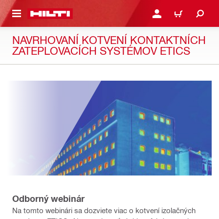
A HLAVNÝ OBSAH
PRIHLÁSIŤ ALEBO ZARE
KOŠÍK
NAVRHOVANÍ KOTVENÍ KONTAKTNÍCH
ZATEPLOVACÍCH SYSTÉMOV ETICS
Odborný webinár
Na tomto webinári sa dozviete viac o kotvení izolačných