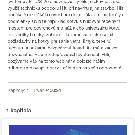
systémov ETICS. Ako navrhovať rýchlo, efektívne a ako
využiť technickú podporu Hilti pri návrhu aj na stavbe. Hilti
ponúka širokú škálu riešení pre rôzne základné materiály a
podmienky. Uvidíte napríklad kotvu s nulovým tepelným
mostom pre povrchovú montáž alebo univerzálnu kotvu
pre všetky hrúbky izolácie. Ukážeme vám, ako splniť
požiadavky na kotvy pre sanie vetra, šmyk, tepelnú
techniku a požiarnu bezpečnosť fasád. Ak máte záujem
dozvedieť sa viac o zatepľovacích systémoch Hilti,
pozývame vás na tento webinár a položte našim
odborníkom svoje otázky. Tešíme sa na vaše odpovede!
Kapitoly:
1
Trvanie:
30:24
1
kapitola