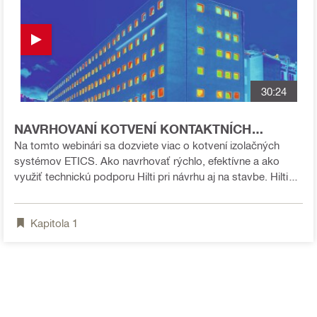
30:24
NAVRHOVANÍ KOTVENÍ KONTAKTNÍCH
ZATEPLOVACÍCH SYSTÉMOV ETICS webinár
Na tomto webinári sa dozviete viac o kotvení izolačných
systémov ETICS. Ako navrhovať rýchlo, efektívne a ako
využiť technickú podporu Hilti pri návrhu aj na stavbe. Hilti
ponúka širokú škálu riešení pre rôzne základné materiály a
podmienky. Uvidíte napríklad kotvu s nulovým tepelným
Kapitola
1
mostom pre povrchovú montáž alebo univerzálnu kotvu pre
všetky hrúbky izolácie. Ukážeme vám, ako splniť požiadavky
na kotvy pre sanie vetra, šmyk, tepelnú techniku a požiarnu
bezpečnosť fasád.