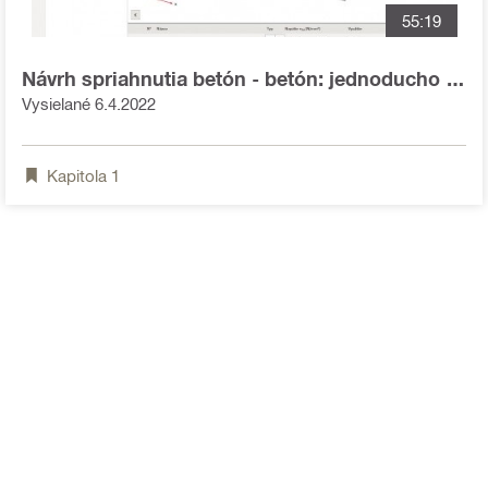
55:19
Návrh spriahnutia betón - betón: jednoducho -
video
Vysielané 6.4.2022
Kapitola
1