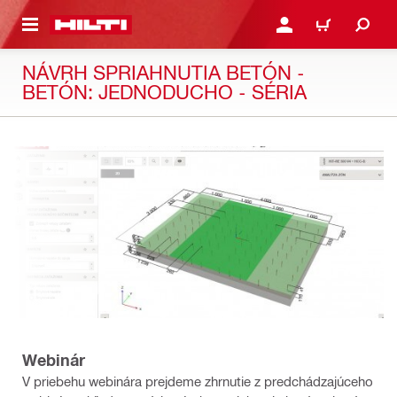
A HLAVNÝ OBSAH
PRIHLÁSIŤ ALEBO ZARE
KOŠÍK
NÁVRH SPRIAHNUTIA BETÓN -
BETÓN: JEDNODUCHO - SÉRIA
Webinár
V priebehu webinára prejdeme zhrnutie z predchádzajúceho