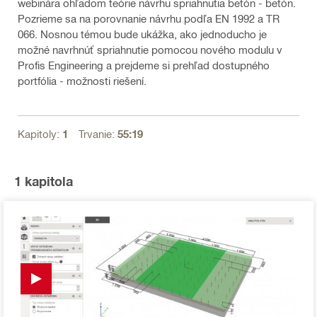
webinára ohľadom teórie návrhu spriahnutia betón - betón.
Pozrieme sa na porovnanie návrhu podľa EN 1992 a TR
066. Nosnou témou bude ukážka, ako jednoducho je
možné navrhnúť spriahnutie pomocou nového modulu v
Profis Engineering a prejdeme si prehľad dostupného
portfólia - možnosti riešení.
Kapitoly:
1
Trvanie:
55:19
1
kapitola