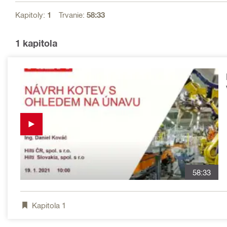
Kapitoly:
1
Trvanie:
58:33
1
kapitola
58:33
Kapitola
1