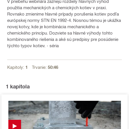
V priebehu webinára zaznejú rozdiely hlavných výhod
použitia mechanických a chemických kotiev v praxi.
Rovnako zmienime hlavné prípady porušenia kotiev podľa
európskej normy STN EN 1992-4. Nosnou témou je ukážka
novej kotvy, kde je kombinácia mechanického a
chemického princípu. Dozviete sa hlavné výhody tohto
kombinovaného riešenia a aké sú predpisy pre posúdenie
týchto typov kotiev. - séria
Kapitoly:
1
Trvanie:
50:46
1
kapitola