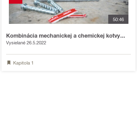
50:46
Kombinácia mechanickej a chemickej kotvy
prináša nové možnosti
Vysielané 26.5.2022
Kapitola
1