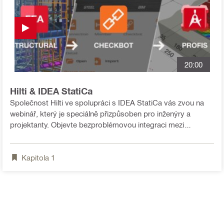
20:00
Hilti & IDEA StatiCa
Společnost Hilti ve spolupráci s IDEA StatiCa vás zvou na
webinář, který je speciálně přizpůsoben pro inženýry a
projektanty. Objevte bezproblémovou integraci mezi
aplikacemi Profis Engineering a Checkbot - výkonným
řešením navrženým pro zvýšení vaší produktivity, zvýšení
Kapitola
1
přesnosti a zefektivnění každodenních inženýrských úkolů.
Naučíte se: ✅ Co je Checkbot a jak funguje ✅ Jak Checkbot
pomáhá při každodenních úkonech spojených s návrhem
kotev ✅ Výhody integrace: Profis Engineering + Checkbot ✅
Chytřejší a efektivnější postup návrhu kotev ✅ Qtázky a
odpovědi naživo s odborníky z Hilti a IDEA StatiCa