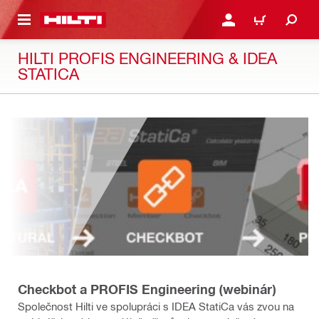
A HLAVNÝ OBSAH
PRIHLÁSIŤ ALEBO ZARE
KOŠÍK
HILTI PROFIS ENGINEERING & IDEA
STATICA
Checkbot a PROFIS Engineering (webinár)
Společnost Hilti ve spolupráci s IDEA StatiCa vás zvou na