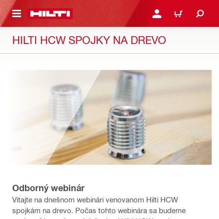
A HLAVNÝ OBSAH
PRIHLÁSIŤ ALEBO ZARE
KOŠÍK
HILTI HCW SPOJKY NA DREVO
Odborný webinár
Vitajte na dnešnom webinári venovanom Hilti HCW
spojkám na drevo. Počas tohto webinára sa budeme