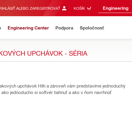
Engineering
RIHLÁSIŤ ALEBO ZAREGISTROVAŤ
KOŠÍK
e
Engineering Center
Podpora
Spoločnosť
AKOVÝCH UPCHÁVOK - SÉRIA
m tlakových upchávok Hilti a zároveň vám predstavíme jednoduchý
b ako jednoducho si softvér tiahnuť a ako v ňom navrhnúť