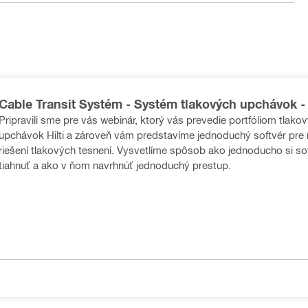
Cable Transit Systém - Systém tlakových upchávok -
Pripravili sme pre vás webinár, ktorý vás prevedie portfóliom tlako
upchávok Hilti a zároveň vám predstavíme jednoduchý softvér pre 
riešení tlakových tesnení. Vysvetlíme spôsob ako jednoducho si so
tiahnuť a ako v ňom navrhnúť jednoduchý prestup.