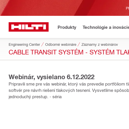
P
Produkty
Technológie a inováci
Engineering Center
Odborné webináre
Záznamy z webinárov
CABLE TRANSIT SYSTÉM - SYSTÉM TL
Webinár, vysielano 6.12.2022
Pripravili sme pre vás webinár, ktorý vás prevedie portfólio
softvér pre návrh riešení tlakových tesnení. Vysvetlíme spôso
jednoduchý prestup. - séria