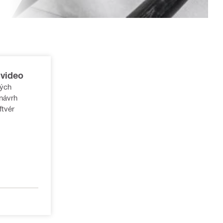
 video
vých
návrh
ftvér