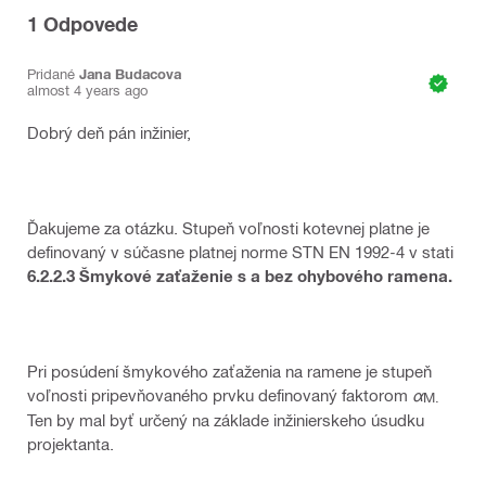
1
Odpovede
Pridané
Jana Budacova
almost 4 years ago
Dobrý deň pán inžinier,
Ďakujeme za otázku. Stupeň voľnosti kotevnej platne je
definovaný v súčasne platnej norme STN EN 1992-4 v stati
6.2.2.3 Šmykové zaťaženie s a bez ohybového ramena.
Pri posúdení šmykového zaťaženia na ramene je stupeň
voľnosti pripevňovaného prvku definovaný faktorom
α
M.
Ten by mal byť určený na základe inžinierskeho úsudku
projektanta.