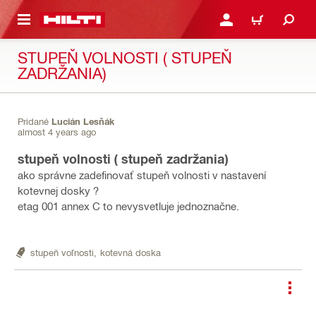
A HLAVNÝ OBSAH
PRIHLÁSIŤ ALEBO ZARE
KOŠÍK
STUPEŇ VOLNOSTI ( STUPEŇ
ZADRŽANIA)
Pridané
Lucián Lesňák
almost 4 years ago
stupeň volnosti ( stupeň zadržania)
ako správne zadefinovať stupeň volnosti v nastavení
kotevnej dosky ?
etag 001 annex C to nevysvetluje jednoznačne.
stupeň voľnosti,
kotevná doska