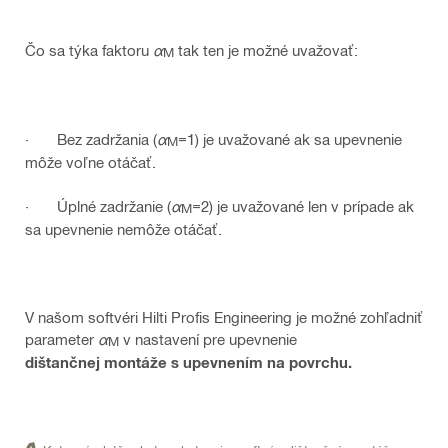
Čo sa týka faktoru
α
tak ten je možné uvažovať:
M
· Bez zadržania (
α
=1) je uvažované ak sa upevnenie
M
môže voľne otáčať.
· Úplné zadržanie (
α
=2) je uvažované len v prípade ak
M
sa upevnenie nemôže otáčať.
V našom softvéri Hilti Profis Engineering je možné zohľadniť
parameter
α
v nastavení pre upevnenie
M
dištančnej montáže s upevnením na povrchu.