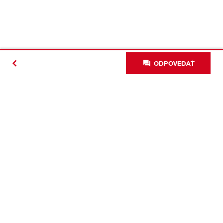
ODPOVEDAŤ
#Making
Construction
Better