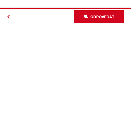
ODPOVEDAŤ
#Making
Construction
Better