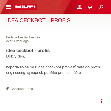
A HLAVNÝ OBSAH
PRIHLÁSIŤ ALEBO ZARE
KOŠÍK
IDEA CECKBOT - PROFIS
Pridané
Lucián Lesňák
over 1 year ago
idea ceckbot - profis
Dobrý deň,
nepodarilo sa mi z Idea checkbot preniesť dáta do profis
engineering, aj napriek použitia premium účtu
Checkbot,
idea