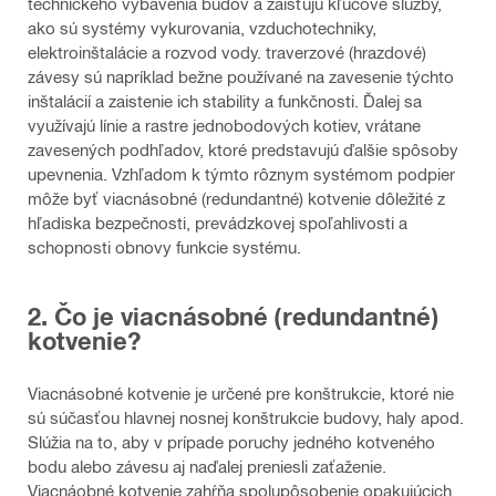
technického vybavenia budov a zaisťujú kľúčové služby,
a
ako sú systémy vykurovania, vzduchotechniky,
elektroinštalácie a rozvod vody. traverzové (hrazdové)
závesy sú napríklad bežne používané na zavesenie týchto
inštalácií a zaistenie ich stability a funkčnosti. Ďalej sa
využívajú línie a rastre jednobodových kotiev, vrátane
zavesených podhľadov, ktoré predstavujú ďalšie spôsoby
upevnenia. Vzhľadom k týmto rôznym systémom podpier
môže byť viacnásobné (redundantné) kotvenie dôležité z
hľadiska bezpečnosti, prevádzkovej spoľahlivosti a
schopnosti obnovy funkcie systému.
2. Čo je viacnásobné (redundantné)
kotvenie?
Viacnásobné kotvenie je určené pre konštrukcie, ktoré nie
sú súčasťou hlavnej nosnej konštrukcie budovy, haly apod.
Slúžia na to, aby v prípade poruchy jedného kotveného
bodu alebo závesu aj naďalej preniesli zaťaženie.
Viacnáobné kotvenie zahŕňa spolupôsobenie opakujúcich