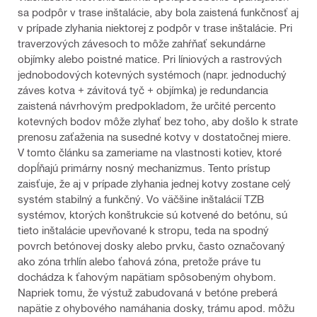
sa podpôr v trase inštalácie, aby bola zaistená funkčnosť aj
v prípade zlyhania niektorej z podpôr v trase inštalácie. Pri
traverzových závesoch to môže zahŕňať sekundárne
objímky alebo poistné matice. Pri líniových a rastrových
jednobodových kotevných systémoch (napr. jednoduchý
záves kotva + závitová tyč + objímka) je redundancia
zaistená návrhovým predpokladom, že určité percento
kotevných bodov môže zlyhať bez toho, aby došlo k strate
prenosu zaťaženia na susedné kotvy v dostatočnej miere.
V tomto článku sa zameriame na vlastnosti kotiev, ktoré
dopĺňajú primárny nosný mechanizmus. Tento prístup
zaisťuje, že aj v prípade zlyhania jednej kotvy zostane celý
systém stabilný a funkčný. Vo väčšine inštalácií TZB
systémov, ktorých konštrukcie sú kotvené do betónu, sú
tieto inštalácie upevňované k stropu, teda na spodný
povrch betónovej dosky alebo prvku, často označovaný
ako zóna trhlín alebo ťahová zóna, pretože práve tu
dochádza k ťahovým napätiam spôsobeným ohybom.
Napriek tomu, že výstuž zabudovaná v betóne preberá
napätie z ohybového namáhania dosky, trámu apod. môžu