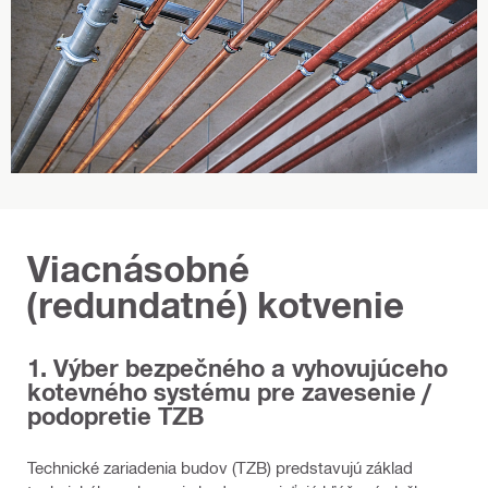
k
c
i
a
n
a
u
l
o
ž
e
Viacnásobné
n
i
(redundatné) kotvenie
e
p
o
1. Výber bezpečného a vyhovujúceho
t
kotevného systému pre zavesenie /
r
podopretie TZB
u
b
Technické zariadenia budov (TZB) predstavujú základ
i