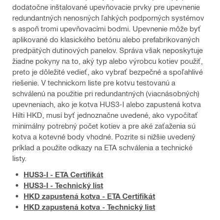
dodatočne inštalované upevňovacie prvky pre upevnenie
redundantných nenosných ľahkých podporných systémov
s aspoň tromi upevňovacími bodmi. Upevnenie môže byť
aplikované do klasického betónu alebo prefabrikovaných
predpätých dutinových panelov. Správa však neposkytuje
žiadne pokyny na to, aký typ alebo výrobcu kotiev použiť,
preto je dôležité vedieť, ako vybrať bezpečné a spoľahlivé
riešenie. V technickom liste pre kotvu testovanú a
schválenú na použitie pri redundantných (viacnásobných)
upevneniach, ako je kotva HUS3-I alebo zapustená kotva
Hilti HKD, musí byť jednoznačne uvedené, ako vypočítať
minimálny potrebný počet kotiev a pre aké zaťaženia sú
kotva a kotevné body vhodné. Pozrite si nižšie uvedený
príklad a použite odkazy na ETA schválenia a technické
listy.
HUS3-I - ETA Certifikát
HUS3-I - Technický list
HKD zapustená kotva - ETA Certifikát
HKD zapustená kotva - Technický list