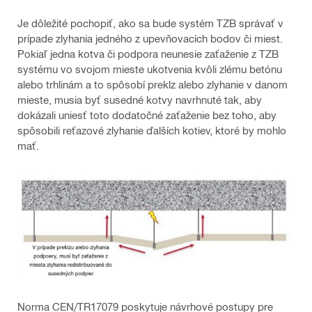
Je dôležité pochopiť, ako sa bude systém TZB správať v
prípade zlyhania jedného z upevňovacích bodov či miest.
Pokiaľ jedna kotva či podpora neunesie zaťaženie z TZB
systému vo svojom mieste ukotvenia kvôli zlému betónu
alebo trhlinám a to spôsobí preklz alebo zlyhanie v danom
mieste, musia byť susedné kotvy navrhnuté tak, aby
dokázali uniesť toto dodatočné zaťaženie bez toho, aby
spôsobili reťazové zlyhanie ďalších kotiev, ktoré by mohlo
mať.
Norma CEN/TR17079 poskytuje návrhové postupy pre