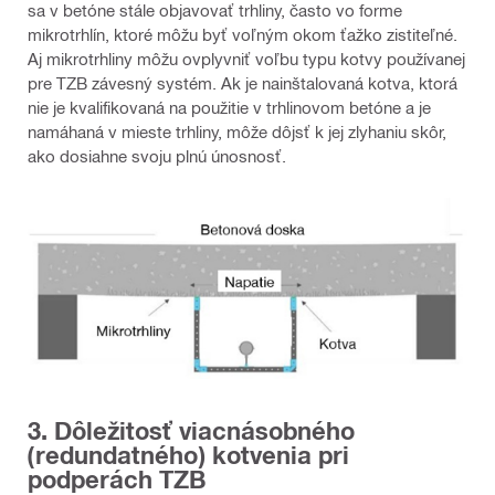
sa v betóne stále objavovať trhliny, často vo forme
mikrotrhlín, ktoré môžu byť voľným okom ťažko zistiteľné.
Aj mikrotrhliny môžu ovplyvniť voľbu typu kotvy používanej
pre TZB závesný systém. Ak je nainštalovaná kotva, ktorá
nie je kvalifikovaná na použitie v trhlinovom betóne a je
namáhaná v mieste trhliny, môže dôjsť k jej zlyhaniu skôr,
ako dosiahne svoju plnú únosnosť.
3. Dôležitosť viacnásobného
(redundatného) kotvenia pri
podperách TZB