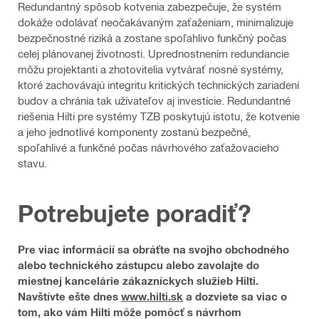
Redundantný spôsob kotvenia zabezpečuje, že systém
dokáže odolávať neočakávaným zaťaženiam, minimalizuje
bezpečnostné riziká a zostane spoľahlivo funkčný počas
celej plánovanej životnosti. Uprednostnením redundancie
môžu projektanti a zhotovitelia vytvárať nosné systémy,
ktoré zachovávajú integritu kritických technických zariadení
budov a chránia tak užívateľov aj investície. Redundantné
riešenia Hilti pre systémy TZB poskytujú istotu, že kotvenie
a jeho jednotlivé komponenty zostanú bezpečné,
spoľahlivé a funkčné počas návrhového zaťažovacieho
stavu.
Potrebujete poradiť?
Pre viac informácií sa obráťte na svojho obchodného
alebo technického zástupcu alebo zavolajte do
miestnej kancelárie zákazníckych služieb Hilti.
Navštívte ešte dnes
www.hilti.sk
a dozviete sa viac o
tom, ako vám Hilti môže pomôcť s návrhom