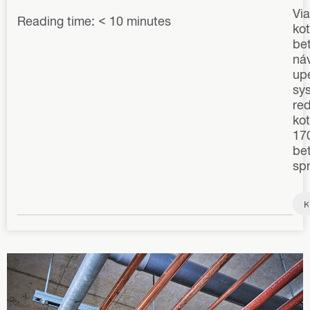
Vi
Reading time: < 10 minutes
kot
bet
ná
up
sy
re
ko
17
be
sp
K
o
n
š
t
r
u