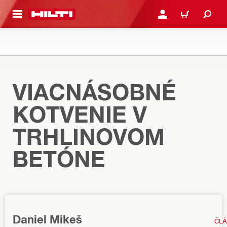
A HLAVNÝ OBSAH
PRIHLÁSIŤ ALEBO ZARE
KOŠÍK
VIACNÁSOBNÉ
KOTVENIE V
TRHLINOVOM
BETÓNE
Daniel Mikeš
ČL