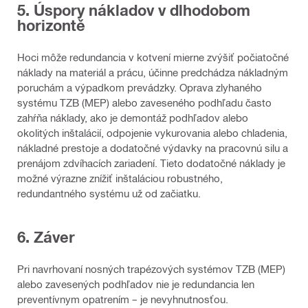
5. Úspory nákladov v dlhodobom
horizontě
Hoci môže redundancia v kotvení mierne zvýšiť počiatočné
náklady na materiál a prácu, účinne predchádza nákladným
poruchám a výpadkom prevádzky. Oprava zlyhaného
systému TZB (MEP) alebo zaveseného podhľadu často
zahŕňa náklady, ako je demontáž podhľadov alebo
okolitých inštalácií, odpojenie vykurovania alebo chladenia,
nákladné prestoje a dodatočné výdavky na pracovnú silu a
prenájom zdvíhacích zariadení. Tieto dodatočné náklady je
možné výrazne znížiť inštaláciou robustného,
redundantného systému už od začiatku.
6. Záver
Pri navrhovaní nosných trapézových systémov TZB (MEP)
alebo zavesených podhľadov nie je redundancia len
preventívnym opatrením – je nevyhnutnosťou.