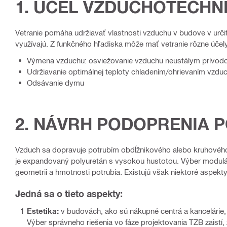
1. ÚČEL VZDUCHOTECHN
Vetranie pomáha udržiavať vlastnosti vzduchu v budove v určit
využívajú. Z funkčného hľadiska môže mať vetranie rôzne účel
Výmena vzduchu: osviežovanie vzduchu neustálym prívo
Udržiavanie optimálnej teploty chladením/ohrievaním vzdu
Odsávanie dymu
2. NÁVRH PODOPRENIA 
Vzduch sa dopravuje potrubím obdĺžnikového alebo kruhového 
je expandovaný polyuretán s vysokou hustotou. Výber modulárn
geometrii a hmotnosti potrubia. Existujú však niektoré aspekt
Jedná sa o tieto aspekty:
Estetika:
v budovách, ako sú nákupné centrá a kancelárie, 
Výber správneho riešenia vo fáze projektovania TZB zaistí