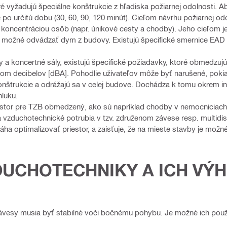
ré vyžadujú špeciálne konštrukcie z hľadiska požiarnej odolnosti. Ab
o určitú dobu (30, 60, 90, 120 minút). Cieľom návrhu požiarnej odol
koncentráciou osôb (napr. únikové cesty a chodby). Jeho cieľom je t
o možné odvádzať dym z budovy. Existujú špecifické smernice EAD 
 a koncertné sály, existujú špecifické požiadavky, ktoré obmedzu
m decibelov [dBA]. Pohodlie užívateľov môže byť narušené, pokiaľ
onštrukcie a odrážajú sa v celej budove. Dochádza k tomu okrem in
hluku.
estor pre TZB obmedzený, ako sú napríklad chodby v nemocniciach,
 vzduchotechnické potrubia v tzv. združenom závese resp. multidis
ha optimalizovať priestor, a zaisťuje, že na mieste stavby je mož
ZDUCHOTECHNIKY A ICH VÝ
závesy musia byť stabilné voči bočnému pohybu. Je možné ich použ