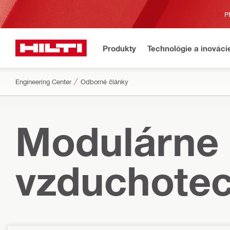
P
Produkty
Technológie a inováci
Engineering Center
Odborné články
Modulárne 
vzduchotec