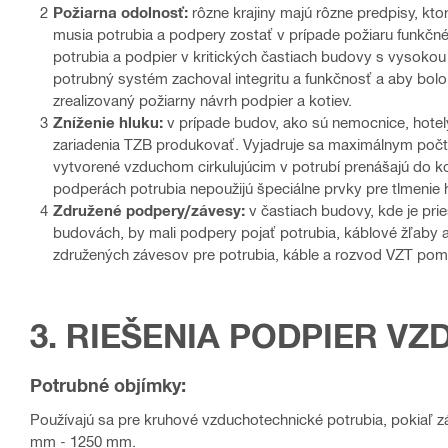
Požiarna odolnosť:
rôzne krajiny majú rôzne predpisy, kto
musia potrubia a podpery zostať v prípade požiaru funkčné p
potrubia a podpier v kritických častiach budovy s vysokou 
potrubný systém zachoval integritu a funkčnosť a aby bol
zrealizovaný požiarny návrh podpier a kotiev.
Zníženie hluku:
v prípade budov, ako sú nemocnice, hotely
zariadenia TZB produkovať. Vyjadruje sa maximálnym počto
vytvorené vzduchom cirkulujúcim v potrubí prenášajú do k
podperách potrubia nepoužijú špeciálne prvky pre tlmenie 
Združené podpery/závesy:
v častiach budovy, kde je pri
budovách, by mali podpery pojať potrubia, káblové žľaby a
združených závesov pre potrubia, káble a rozvod VZT pomá
3. RIEŠENIA PODPIER V
Potrubné objímky:
Používajú sa pre kruhové vzduchotechnické potrubia, pokiaľ 
mm - 1250 mm.