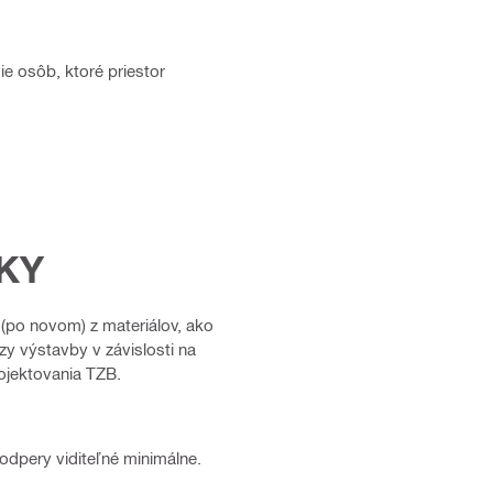
e osôb, ktoré priestor
KY
(po novom) z materiálov, ako
y výstavby v závislosti na
rojektovania TZB.
odpery viditeľné minimálne.