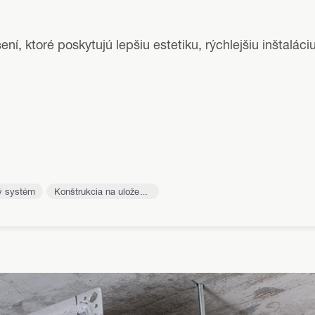
šení, ktoré poskytujú lepšiu estetiku, rýchlejšiu inštalác
ný systém
Konštrukcia na uloženie
VZT