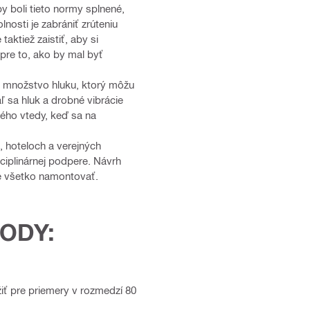
y boli tieto normy splnené,
nosti je zabrániť zrúteniu
aktiež zaistiť, aby si
pre to, ako by mal byť
jú množstvo hluku, ktorý môžu
 sa hluk a drobné vibrácie
ého vtedy, keď sa na
 hoteloch a verejných
ciplinárnej podpere. Návrh
né všetko namontovať.
HODY:
iť pre priemery v rozmedzí 80