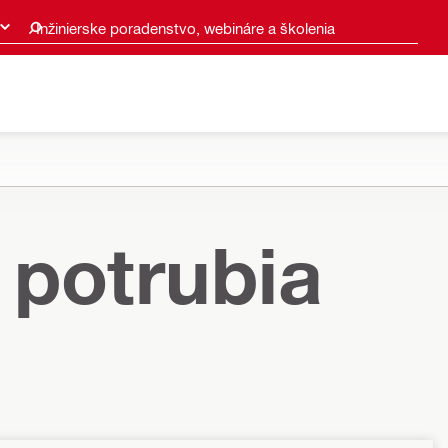
Inžinierske poradenstvo, webináre a školenia
 potrubia