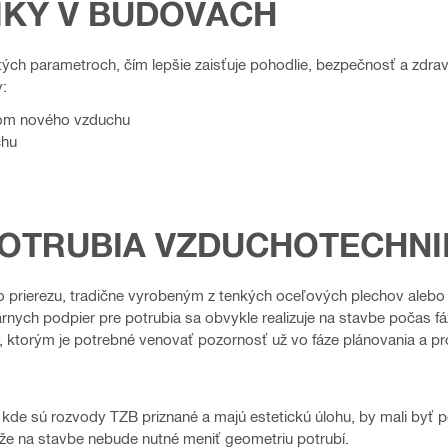
IKY V BUDOVÁCH
ých parametroch, čím lepšie zaisťuje pohodlie, bezpečnosť a zdravi
y:
dom nového vzduchu
chu
POTRUBIA VZDUCHOTECHNI
prierezu, tradične vyrobeným z tenkých oceľových plechov alebo 
ych podpier pre potrubia sa obvykle realizuje na stavbe počas fáz
y, ktorým je potrebné venovať pozornosť už vo fáze plánovania a p
kde sú rozvody TZB priznané a majú estetickú úlohu, by mali byť p
, že na stavbe nebude nutné meniť geometriu potrubí.