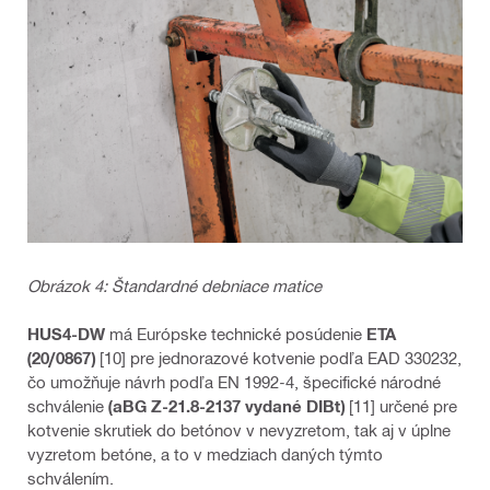
Obrázok 4: Štandardné debniace matice
HUS4-DW
má Európske technické posúdenie
ETA
(20/0867)
[10] pre jednorazové kotvenie podľa EAD 330232,
čo umožňuje návrh podľa EN 1992-4, špecifické národné
schválenie
(aBG Z-21.8-2137 vydané DIBt)
[11] určené pre
kotvenie skrutiek do betónov v nevyzretom, tak aj v úplne
vyzretom betóne, a to v medziach daných týmto
schválením.