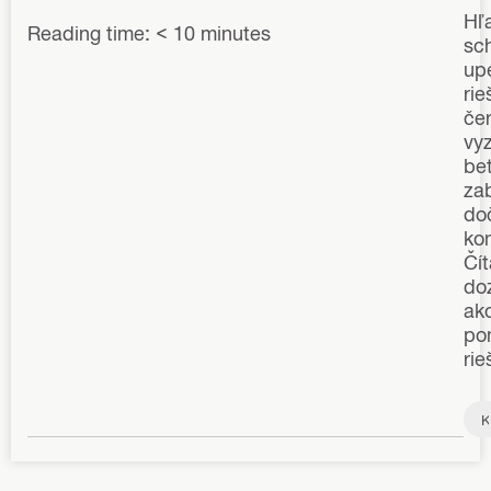
Hľ
Reading time: < 10 minutes
sc
up
rie
če
vy
be
za
do
kon
Čít
doz
ak
po
rie
K
o
t