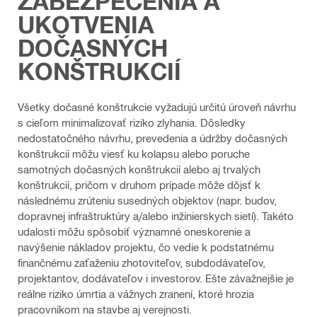
ZABEZPEČENIA A
UKOTVENIA
DOČASNÝCH
KONŠTRUKCIÍ
Všetky dočasné konštrukcie vyžadujú určitú úroveň návrhu
s cieľom minimalizovať riziko zlyhania. Dôsledky
nedostatočného návrhu, prevedenia a údržby dočasných
konštrukcií môžu viesť ku kolapsu alebo poruche
samotných dočasných konštrukcií alebo aj trvalých
konštrukcií, pričom v druhom prípade môže dôjsť k
následnému zrúteniu susedných objektov (napr. budov,
dopravnej infraštruktúry a/alebo inžinierskych sietí). Takéto
udalosti môžu spôsobiť významné oneskorenie a
navýšenie nákladov projektu, čo vedie k podstatnému
finančnému zaťaženiu zhotoviteľov, subdodávateľov,
projektantov, dodávateľov i investorov. Ešte závažnejšie je
reálne riziko úmrtia a vážnych zranení, ktoré hrozia
pracovníkom na stavbe aj verejnosti.