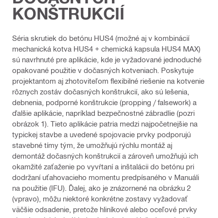
KONŠTRUKCIÍ
Séria skrutiek do betónu HUS4 (možné aj v kombinácií
mechanická kotva HUS4 + chemická kapsula HUS4 MAX)
sú navrhnuté pre aplikácie, kde je vyžadované jednoduché
opakované použitie v dočasných kotveniach. Poskytuje
projektantom aj zhotoviteľom flexibilné riešenie na kotvenie
rôznych zostáv dočasných konštrukcií, ako sú lešenia,
debnenia, podporné konštrukcie (propping / falsework) a
ďalšie aplikácie, napríklad bezpečnostné zábradlie (pozri
obrázok 1). Tieto aplikácie patria medzi najpočetnejšie na
typickej stavbe a uvedené spojovacie prvky podporujú
stavebné tímy tým, že umožňujú rýchlu montáž aj
demontáž dočasných konštrukcií a zároveň umožňujú ich
okamžité zaťaženie po vyvŕtaní a inštalácii do betónu pri
dodržaní uťahovacieho momentu predpísaného v Manuáli
na použitie (IFU). Ďalej, ako je znázornené na obrázku 2
(vpravo), môžu niektoré konkrétne zostavy vyžadovať
väčšie odsadenie, pretože hliníkové alebo oceľové prvky