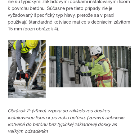
nie sú typickými základovými doskami inštalovanými lícom
k povrchu betónu. Súčasne pre tieto prípady nie je
vyžadovaný špecifický typ hlavy, pretože sa v praxi
používajú štandardné kotviace matice s debniacim závitom
15 mm (pozri obrázok 4).
Obrázok 2: (vľavo) vzpera so základovou doskou
inštalovanou lícom k povrchu betónu; (vpravo) debnenie
kotvené do betónu bez typickej základovej dosky as
veľkým odsadením