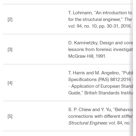
T. Lohmann, “An introduction to
[2]
for the structural engineer,”
The St
vol. 94, no. 10, pp. 30-31, 2016.
D. Kaminetzky, Design and constru
[3]
lessons from forensic investigati
McGraw-Hill, 1991.
T. Harris and M. Angelino, “Public
Specifications (PAS) 8812:2016 
[4]
- Application of European Standa
Guide,” British Standards Institut
S. P. Chiew and Y. Yu, “Behaviour 
[5]
connections with different stiffeni
Structural Engineer,
vol. 84, no. 1