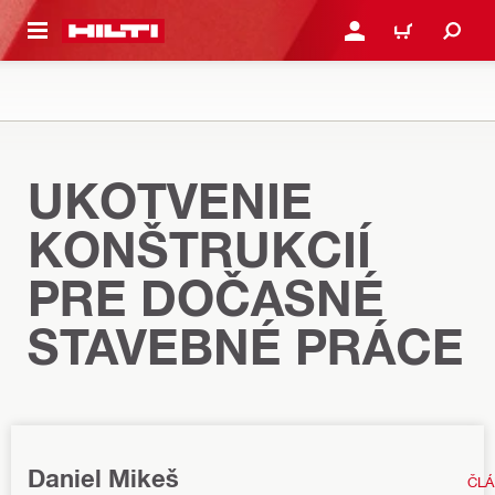
A HLAVNÝ OBSAH
PRIHLÁSIŤ ALEBO ZARE
KOŠÍK
UKOTVENIE
KONŠTRUKCIÍ
PRE DOČASNÉ
STAVEBNÉ PRÁCE
Daniel Mikeš
ČL