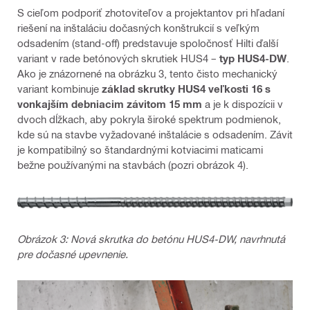
S cieľom podporiť zhotoviteľov a projektantov pri hľadaní
riešení na inštaláciu dočasných konštrukcií s veľkým
odsadením (stand-off) predstavuje spoločnosť Hilti ďalší
variant v rade betónových skrutiek HUS4 –
typ HUS4-DW
.
Ako je znázornené na obrázku 3, tento čisto mechanický
variant kombinuje
základ skrutky HUS4 veľkosti 16 s
vonkajším debniacim závitom 15 mm
a je k dispozícii v
dvoch dĺžkach, aby pokryla široké spektrum podmienok,
kde sú na stavbe vyžadované inštalácie s odsadením. Závit
je kompatibilný so štandardnými kotviacimi maticami
bežne používanými na stavbách (pozri obrázok 4).
Obrázok 3: Nová skrutka do betónu HUS4-DW, navrhnutá
pre dočasné upevnenie.