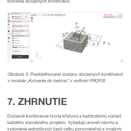
kotvenia dočasných konštrukcií.
Obrázok 5: Preddefinované zostavy dočasných konštrukcií
v module „Kotvenie do betónu“ v softvéri PROFIS
7. ZHRNUTIE
Dočasné konštrukcie tvoria kľúčovú a každodennú súčasť
každého stavebného projektu. Vyžadujú úroveň návrhu a
vykonania jednotlivých časti celku porovnateľnú s trvalými