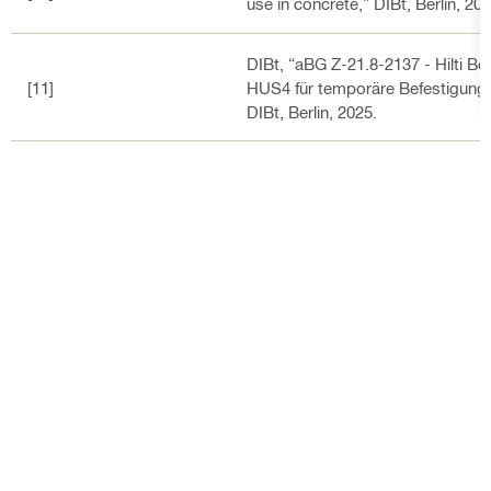
use in concrete,” DIBt, Berlin, 202
DIBt, “aBG Z-21.8-2137 - Hilti B
[11]
HUS4 für temporäre Befestigunge
DIBt, Berlin, 2025.