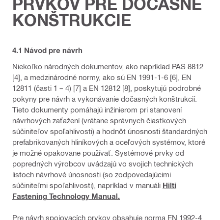
PRVKOV PRE DOČASNÉ
KONŠTRUKCIE
4.1 Návod pre návrh
Niekoľko národných dokumentov, ako napríklad PAS 8812
[4], a medzinárodné normy, ako sú EN 1991-1-6 [6], EN
12811 (časti 1 – 4) [7] a EN 12812 [8], poskytujú podrobné
pokyny pre návrh a vykonávanie dočasných konštrukcií.
Tieto dokumenty pomáhajú inžinierom pri stanovení
návrhových zaťažení (vrátane správnych čiastkových
súčiniteľov spoľahlivosti) a hodnôt únosnosti štandardných
prefabrikovaných hliníkových a oceľových systémov, ktoré
je možné opakovane používať. Systémové prvky od
popredných výrobcov uvádzajú vo svojich technických
listoch návrhové únosnosti (so zodpovedajúcimi
súčiniteľmi spoľahlivosti), napríklad v manuáli
Hilti
Fastening Technology Manual.
Pre návrh spojovacích prvkov obsahuje norma EN 1992-4