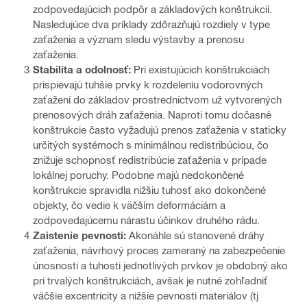
zodpovedajúcich podpôr a základových konštrukcií.
Nasledujúce dva príklady zdôrazňujú rozdiely v type
zaťaženia a význam sledu výstavby a prenosu
zaťaženia.
Stabilita a odolnosť:
Pri existujúcich konštrukciách
prispievajú tuhšie prvky k rozdeleniu vodorovných
zaťažení do základov prostredníctvom už vytvorených
prenosových dráh zaťaženia. Naproti tomu dočasné
konštrukcie často vyžadujú prenos zaťaženia v staticky
určitých systémoch s minimálnou redistribúciou, čo
znižuje schopnosť redistribúcie zaťaženia v prípade
lokálnej poruchy. Podobne majú nedokončené
konštrukcie spravidla nižšiu tuhosť ako dokončené
objekty, čo vedie k väčším deformáciám a
zodpovedajúcemu nárastu účinkov druhého rádu.
Zaistenie pevnosti:
Akonáhle sú stanovené dráhy
zaťaženia, návrhový proces zameraný na zabezpečenie
únosnosti a tuhosti jednotlivých prvkov je obdobný ako
pri trvalých konštrukciách, avšak je nutné zohľadniť
väčšie excentricity a nižšie pevnosti materiálov (tj