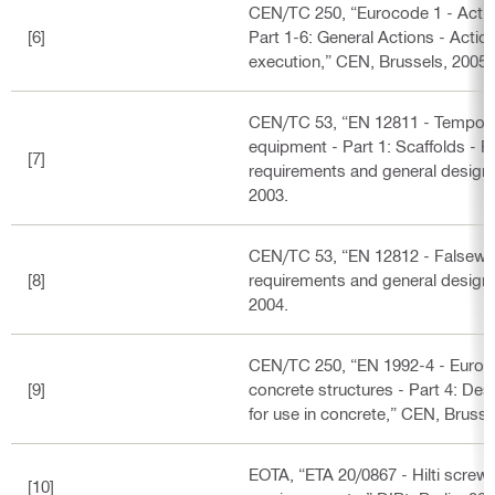
CEN/TC 250, “Eurocode 1 - Actio
[6]
Part 1-6: General Actions - Actio
execution,” CEN, Brussels, 2005.
CEN/TC 53, “EN 12811 - Tempor
equipment - Part 1: Scaffolds - 
[7]
requirements and general design,
2003.
CEN/TC 53, “EN 12812 - Falsewo
[8]
requirements and general design,
2004.
CEN/TC 250, “EN 1992-4 - Euroco
[9]
concrete structures - Part 4: Des
for use in concrete,” CEN, Brusse
EOTA, “ETA 20/0867 - Hilti screw
[10]