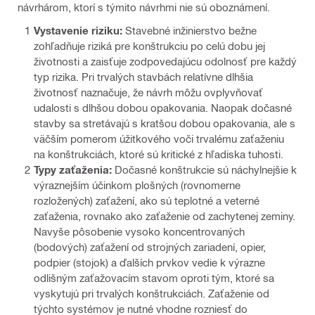
návrhárom, ktorí s týmito návrhmi nie sú oboznámení.
Vystavenie riziku:
Stavebné inžinierstvo bežne
zohľadňuje riziká pre konštrukciu po celú dobu jej
životnosti a zaisťuje zodpovedajúcu odolnosť pre každý
typ rizika. Pri trvalých stavbách relatívne dlhšia
životnosť naznačuje, že návrh môžu ovplyvňovať
udalosti s dlhšou dobou opakovania. Naopak dočasné
stavby sa stretávajú s kratšou dobou opakovania, ale s
väčším pomerom úžitkového voči trvalému zaťaženiu
na konštrukciách, ktoré sú kritické z hľadiska tuhosti.
Typy zaťaženia:
Dočasné konštrukcie sú náchylnejšie k
výraznejším účinkom plošných (rovnomerne
rozložených) zaťažení, ako sú teplotné a veterné
zaťaženia, rovnako ako zaťaženie od zachytenej zeminy.
Navyše pôsobenie vysoko koncentrovaných
(bodových) zaťažení od strojných zariadení, opier,
podpier (stojok) a ďalších prvkov vedie k výrazne
odlišným zaťažovacím stavom oproti tým, ktoré sa
vyskytujú pri trvalých konštrukciách. Zaťaženie od
týchto systémov je nutné vhodne rozniesť do