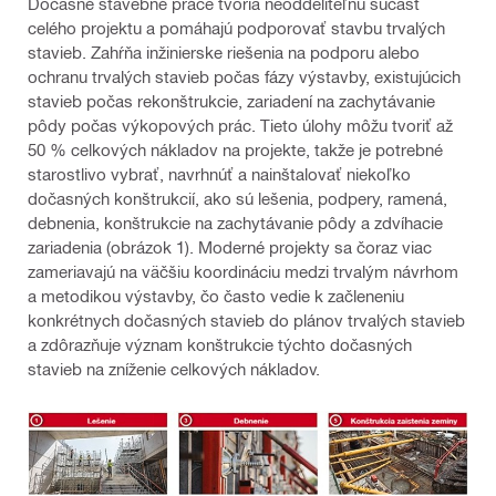
Dočasné stavebné práce tvoria neoddeliteľnú súčasť
celého projektu a pomáhajú podporovať stavbu trvalých
stavieb. Zahŕňa inžinierske riešenia na podporu alebo
ochranu trvalých stavieb počas fázy výstavby, existujúcich
stavieb počas rekonštrukcie, zariadení na zachytávanie
pôdy počas výkopových prác. Tieto úlohy môžu tvoriť až
50 % celkových nákladov na projekte, takže je potrebné
starostlivo vybrať, navrhnúť a nainštalovať niekoľko
dočasných konštrukcií, ako sú lešenia, podpery, ramená,
debnenia, konštrukcie na zachytávanie pôdy a zdvíhacie
zariadenia (obrázok 1). Moderné projekty sa čoraz viac
zameriavajú na väčšiu koordináciu medzi trvalým návrhom
a metodikou výstavby, čo často vedie k začleneniu
konkrétnych dočasných stavieb do plánov trvalých stavieb
a zdôrazňuje význam konštrukcie týchto dočasných
stavieb na zníženie celkových nákladov.