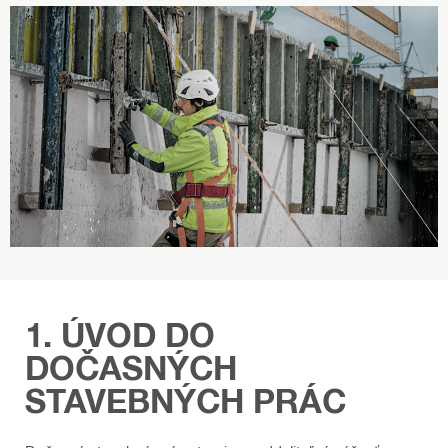
e
v
n
á
d
o
s
k
a
1. ÚVOD DO
DOČASNÝCH
STAVEBNÝCH PRÁC