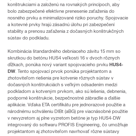
konštrukciami a založenú na rovnakých princípoch, aby
bolo zabezpečené efektívne prenesenie zaťaženia do
nosného prvku a minimalizované riziko poruchy. Spojovacie
a kotevné prvky hrajú zásadnú úlohu pri zabezpečení
stability a prenosu zaťaženia z dočasných konštrukčných
sústav do podkladu.
Kombinácia štandardného debniaceho závitu 15 mm so
skrutkou do betónu HUS4 veľkosti 16 v dvoch rôznych
dĺžkach, ponúka nový variant spojovacieho prvku
HUS4-
DW
. Tento spojovací prvok ponúka projektantom a
zhotoviteľom riešenia pre kotvenie rôznych sústav v
dočasných konštrukciách s veľkým odsadením medzi
podkladom a kotveným prvkom, ako sú lešenia, debnenia,
podporné konštrukcie, bezpečnostné zábradlie a ďalšie
aplikácie. Vďaka ETA certifikátu pre jednorazové použitie a
národnému schváleniu DIBt (aBG) pre viacnásobné použitie
v nevyzretom aj plne vyzretom betóne je typ HUS4-DW
integrovaný do softwaru PROFIS Engineering, čo umožňuje
projektantom aj zhotoviteľom navrhovať rôzne sústavy