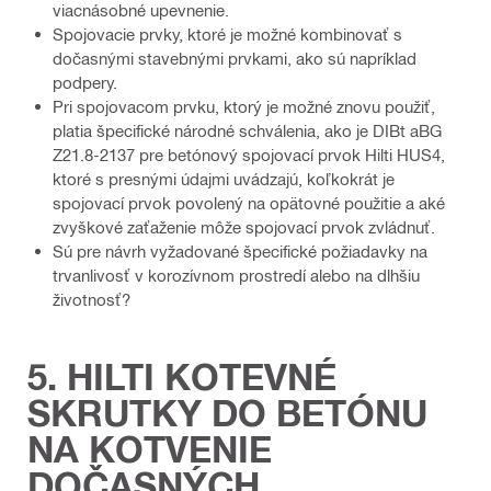
viacnásobné upevnenie.
Spojovacie prvky, ktoré je možné kombinovať s
dočasnými stavebnými prvkami, ako sú napríklad
podpery.
Pri spojovacom prvku, ktorý je možné znovu použiť,
platia špecifické národné schválenia, ako je DIBt aBG
Z21.8-2137 pre betónový spojovací prvok Hilti HUS4,
ktoré s presnými údajmi uvádzajú, koľkokrát je
spojovací prvok povolený na opätovné použitie a aké
zvyškové zaťaženie môže spojovací prvok zvládnuť.
Sú pre návrh vyžadované špecifické požiadavky na
trvanlivosť v korozívnom prostredí alebo na dlhšiu
životnosť?
5. HILTI KOTEVNÉ
SKRUTKY DO BETÓNU
NA KOTVENIE
DOČASNÝCH