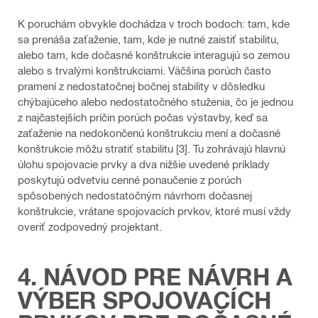
K poruchám obvykle dochádza v troch bodoch: tam, kde
sa prenáša zaťaženie, tam, kde je nutné zaistiť stabilitu,
alebo tam, kde dočasné konštrukcie interagujú so zemou
alebo s trvalými konštrukciami. Väčšina porúch často
pramení z nedostatočnej bočnej stability v dôsledku
chýbajúceho alebo nedostatočného stuženia, čo je jednou
z najčastejších príčin porúch počas výstavby, keď sa
zaťaženie na nedokončenú konštrukciu mení a dočasné
konštrukcie môžu stratiť stabilitu [3]. Tu zohrávajú hlavnú
úlohu spojovacie prvky a dva nižšie uvedené príklady
poskytujú odvetviu cenné ponaučenie z porúch
spôsobených nedostatočným návrhom dočasnej
konštrukcie, vrátane spojovacích prvkov, ktoré musí vždy
overiť zodpovedný projektant.
4. NÁVOD PRE NÁVRH A
VÝBER SPOJOVACÍCH