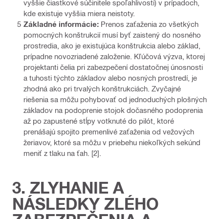
vyššie čiastkové súčinitele spoľahlivosti) v prípadoch,
kde existuje vyššia miera neistoty.
Základné informácie:
Prenos zaťaženia zo všetkých
pomocných konštrukcií musí byť zaistený do nosného
prostredia, ako je existujúca konštrukcia alebo základ,
prípadne novozriadené založenie. Kľúčová výzva, ktorej
projektanti čelia pri zabezpečení dostatočnej únosnosti
a tuhosti týchto základov alebo nosných prostredí, je
zhodná ako pri trvalých konštrukciách. Zvyčajné
riešenia sa môžu pohybovať od jednoduchých plošných
základov na podoprenie stojok dočasného podoprenia
až po zapustené stĺpy votknuté do pilót, ktoré
prenášajú spojito premenlivé zaťaženia od vežových
žeriavov, ktoré sa môžu v priebehu niekoľkých sekúnd
meniť z tlaku na ťah. [2].
3. ZLYHANIE A
NÁSLEDKY ZLÉHO