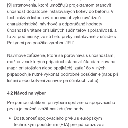
[9] ustanovenia, ktoré umožňujú projektantom stanoviť
únosnosť dodatočne inštalovaných kotiev do betónu. V
technických listoch výrobcovia obvykle uvádzajú
charakteristické, návrhové a odporúčané hodnoty
únosnosti vrátane príslušných súčiniteľov spoľahlivosti, a
to za podmienky, že sú tieto prvky inštalované v súlade s
Pokynmi pre použitie výrobcu (IFU).
Návrhové zaťaženie, ktoré sa porovnáva s únosnosťami,
možno v niektorých prípadoch stanoviť štandardizovane
(napr. pri stojkách alebo spojkách), zatiaľ čo v iných
prípadoch je nutné vykonať podrobné posúdenie (napr. pri
lešení alebo kotvení žeriavov pri účinkoch vetra).
4.2 Návod na výber
Pre pomoc statikom pri výbere správneho spojovacieho
prvku je možné zvážiť nasledujúce body:
Dostupnosť spojovacieho prvku s európskym
technickým posúdením (ETA) pre jednorazové a