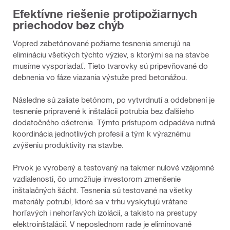
Efektívne riešenie protipožiarnych
priechodov bez chýb
Vopred zabetónované požiarne tesnenia smerujú na
elimináciu všetkých týchto výziev, s ktorými sa na stavbe
musíme vysporiadať. Tieto tvarovky sú pripevňované do
debnenia vo fáze viazania výstuže pred betonážou.
Následne sú zaliate betónom, po vytvrdnutí a oddebnení je
tesnenie pripravené k inštalácii potrubia bez ďalšieho
dodatočného ošetrenia. Týmto prístupom odpadáva nutná
koordinácia jednotlivých profesií a tým k výraznému
zvýšeniu produktivity na stavbe.
Prvok je vyrobený a testovaný na takmer nulové vzájomné
vzdialenosti, čo umožňuje investorom zmenšenie
inštalačných šácht. Tesnenia sú testované na všetky
materiály potrubí, ktoré sa v trhu vyskytujú vrátane
horľavých i nehorľavých izolácií, a takisto na prestupy
elektroinštalácií. V neposlednom rade je eliminované