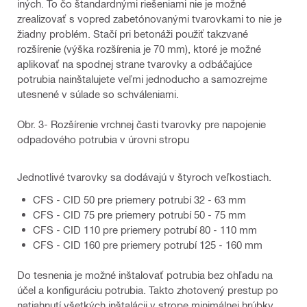
iných. To čo štandardnými riešeniami nie je možné
zrealizovať s vopred zabetónovanými tvarovkami to nie je
žiadny problém. Stačí pri betonáži použiť takzvané
rozšírenie (výška rozšírenia je 70 mm), ktoré je možné
aplikovať na spodnej strane tvarovky a odbáčajúce
potrubia nainštalujete veľmi jednoducho a samozrejme
utesnené v súlade so schváleniami.
Obr. 3- Rozšírenie vrchnej časti tvarovky pre napojenie
odpadového potrubia v úrovni stropu
Jednotlivé tvarovky sa dodávajú v štyroch veľkostiach.
CFS - CID 50 pre priemery potrubí 32 - 63 mm
CFS - CID 75 pre priemery potrubí 50 - 75 mm
CFS - CID 110 pre priemery potrubí 80 - 110 mm
CFS - CID 160 pre priemery potrubí 125 - 160 mm
Do tesnenia je možné inštalovať potrubia bez ohľadu na
účel a konfiguráciu potrubia. Takto zhotovený prestup po
natiahnutí všetkých inštalácii v strope minimálnej hrúbky