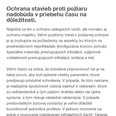
Ochrana stavieb proti požiaru
nadobúda v priebehu času na
dôležitosti.
Nejedná sa len o ochranu unikajúcich osôb, ale rovnako aj
ochranu majetku. Veľmi pozitívny trend v požiarnej ochrane
je aj zvyšujúce sa požiadavky na aspekty, ku ktorým sa
prednedávnom neprihliadalo (konfigurácia koncov potrubí,
špeciálne materiály prestupujúcich inštalácií, vzájomné
vzdialenosti prestupujúcich inštalácií, izolácia a iné).
Veľmi často sa stáva, že stavebná pripravenosť nie je na
takej úrovni, aby boli splnené všetky parametre, ktoré
predpisujú príslušné schválenia. V prípade, že toto nastane,
je realizačná spoločnosť nútená siahnuť k riešeniam, ktoré
sú neštandardné a tým pádom drahšie alebo nie úplne
správne, a tým riskuje následné reklamácie. V prípade
predovšetkým bytovej výstavby je veľmi dôležité
koordinovať jednotlivé profesie. V jednom momente sa
jedná o murovanie (zaklápanie) inštalačných šácht, ťahanie