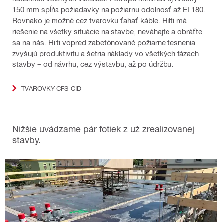
150 mm spĺňa požiadavky na požiarnu odolnosť až EI 180.
Rovnako je možné cez tvarovku ťahať káble. Hilti má
riešenie na všetky situácie na stavbe, neváhajte a obráťte
sa na nás. Hilti vopred zabetónované požiarne tesnenia
zvyšujú produktivitu a šetria náklady vo všetkých fázach
stavby – od návrhu, cez výstavbu, až po údržbu.
TVAROVKY CFS-CID
Nižšie uvádzame pár fotiek z už zrealizovanej
stavby.