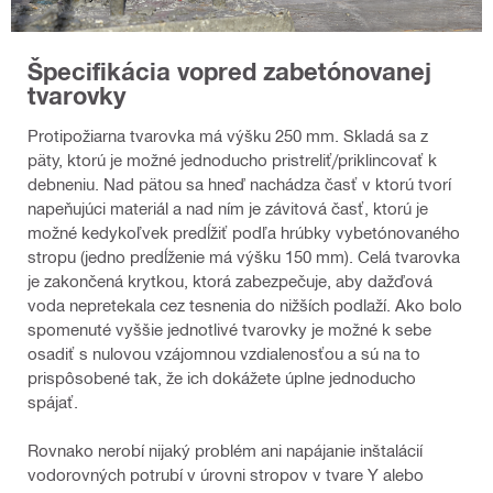
Špecifikácia vopred zabetónovanej
tvarovky
Protipožiarna tvarovka má výšku 250 mm. Skladá sa z
päty, ktorú je možné jednoducho pristreliť/priklincovať k
debneniu. Nad pätou sa hneď nachádza časť v ktorú tvorí
napeňujúci materiál a nad ním je závitová časť, ktorú je
možné kedykoľvek predĺžiť podľa hrúbky vybetónovaného
stropu (jedno predĺženie má výšku 150 mm). Celá tvarovka
je zakončená krytkou, ktorá zabezpečuje, aby dažďová
voda nepretekala cez tesnenia do nižších podlaží. Ako bolo
spomenuté vyššie jednotlivé tvarovky je možné k sebe
osadiť s nulovou vzájomnou vzdialenosťou a sú na to
prispôsobené tak, že ich dokážete úplne jednoducho
spájať.
Rovnako nerobí nijaký problém ani napájanie inštalácií
vodorovných potrubí v úrovni stropov v tvare Y alebo