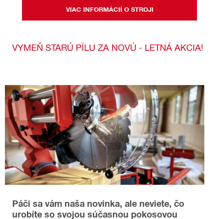
VIAC INFORMÁCIÍ O STROJI
VYMEŇ STARÚ PÍLU ZA NOVÚ - LETNÁ AKCIA!
Páči sa vám naša novinka, ale neviete, čo
urobíte so svojou súčasnou pokosovou