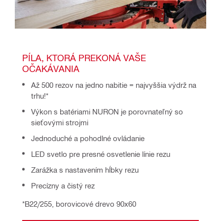
PÍLA, KTORÁ PREKONÁ VAŠE 
OČAKÁVANIA
Až 500 rezov na jedno nabitie = najvyššia výdrž na
trhu!*
Výkon s batériami NURON je porovnateľný so
sieťovými strojmi
Jednoduché a pohodlné ovládanie
LED svetlo pre presné osvetlenie línie rezu
Zarážka s nastavením hĺbky rezu
Precízny a čistý rez
*B22/255, borovicové drevo 90x60 