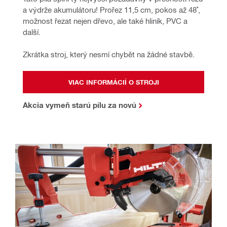
a výdrže akumulátoru! Prořez 11,5 cm, pokos až 48˚, 
možnost řezat nejen dřevo, ale také hliník, PVC a 
další.
Zkrátka stroj, který nesmí chybět na žádné stavbě.
VIAC INFORMÁCIÍ O STROJI
Akcia vymeň starú pílu za novú