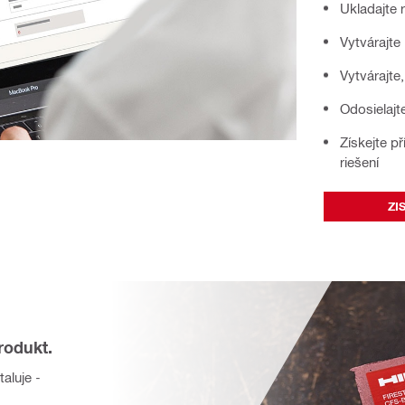
Ukladajte 
Vytvárajte
Vytvárajte
Odosielajt
Získejte př
riešení
ZI
rodukt.
aluje -