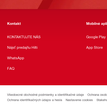
Kontakt
Mobilné apl
KONTAKTUJTE NÁS
Google Play
Nájsť predajňu Hilti
App Store
WhatsApp
FAQ
Všeobecné obchodné podmienky a identifikačné údaje
Ochrana osob
Ochrana identifikačných údajov a hesla
Nastavenie cookies
Stakeh