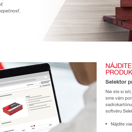
ť 
ezpečnosť.
NÁJDITE
PRODU
Selektor p
Nie ste si ist
sme vám pomoh
sadrokartónu
softvéru Sele
Nájdite vi