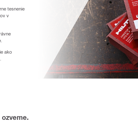
rne tesnenie
bov v
rávne
e.
ie ako
.
m ozveme.