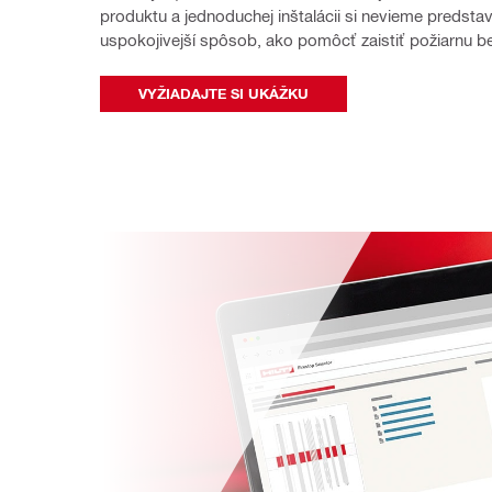
produktu a jednoduchej inštalácii si nevieme predstavi
uspokojivejší spôsob, ako pomôcť zaistiť požiarnu b
VYŽIADAJTE SI UKÁŽKU