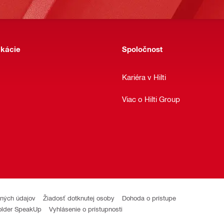
ikácie
Spoločnost
Kariéra v Hilti
Viac o Hilti Group
ných údajov
Žiadosť dotknutej osoby
Dohoda o prístupe
older SpeakUp
Vyhlásenie o prístupnosti