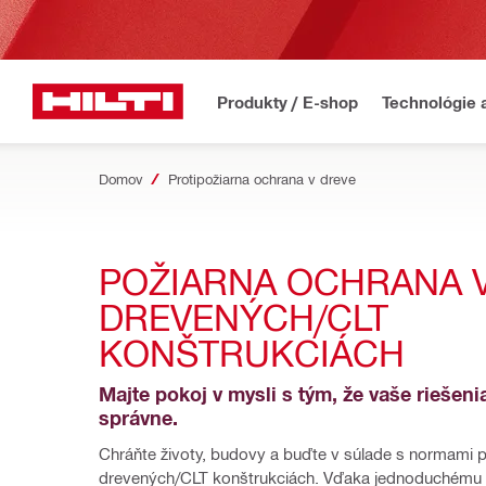
Produkty / E-shop
Technológie 
Domov
Protipožiarna ochrana v dreve
POŽIARNA OCHRANA V
DREVENÝCH/CLT 
KONŠTRUKCIÁCH
Majte pokoj v mysli s tým, že vaše riešenia
správne.
Chráňte životy, budovy a buďte v súlade s normami pr
drevených/CLT konštrukciách. Vďaka jednoduchému 