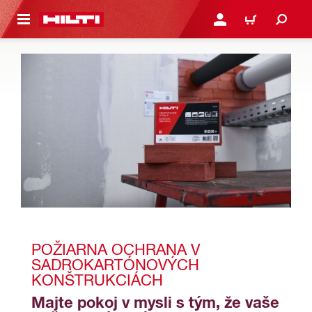
A HLAVNÝ OBSAH
PRIHLÁSIŤ ALEBO ZARE
KOŠÍK
POŽIARNA OCHRANA V 
SADROKARTÓNOVÝCH 
KONŠTRUKCIÁCH
Majte pokoj v mysli s tým, že vaše 