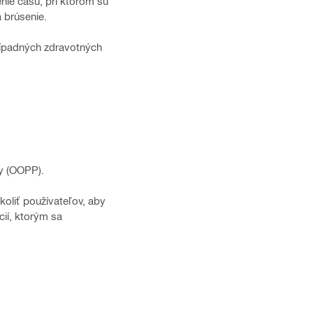
nie času, pri ktorom sú
 brúsenie.
rípadných zdravotných
ky (OOPP).
koliť používateľov, aby
ií, ktorým sa