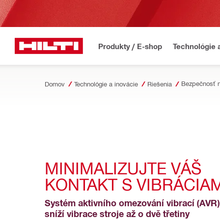
Produkty / E-shop
Technológie 
Domov
Technológie a inovácie
Riešenia
MINIMALIZUJTE VÁŠ 
KONTAKT S VIBRÁCIAM
Systém aktivního omezování vibrací (AVR) o
sníží vibrace stroje až o dvě třetiny