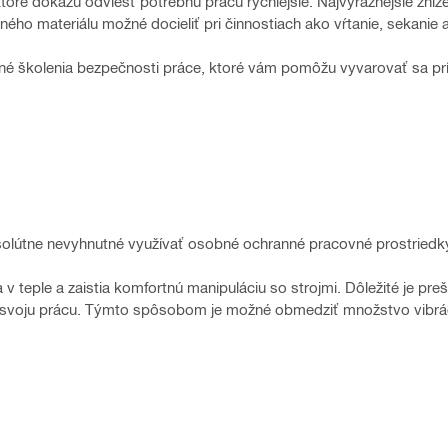
toré dokážu odviesť potrebnú prácu rýchlejšie. Najvýraznejšie zníže
ého materiálu možné docieliť pri činnostiach ako vŕtanie, sekanie a
elné školenia bezpečnosti práce, ktoré vám pomôžu vyvarovať sa p
e absolútne nevyhnutné využívať osobné ochranné pracovné prostried
v teple a zaistia komfortnú manipuláciu so strojmi. Dôležité je preš
lne svoju prácu. Týmto spôsobom je možné obmedziť množstvo vibrác