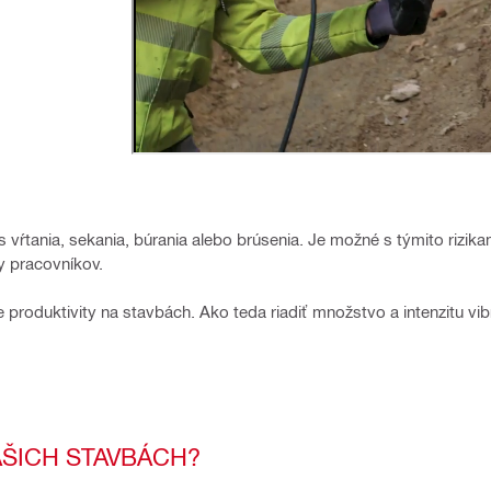
vŕtania, sekania, búrania alebo brúsenia. Je možné s týmito rizika
y pracovníkov.
oduktivity na stavbách. Ako teda riadiť množstvo a intenzitu vibr
AŠICH STAVBÁCH?