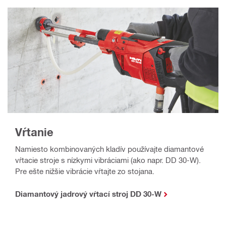
Vŕtanie
Namiesto kombinovaných kladív používajte diamantové
vŕtacie stroje s nízkymi vibráciami (ako napr. DD 30-W).
Pre ešte nižšie vibrácie vŕtajte zo stojana.
Diamantový jadrový vŕtací stroj DD 30-W