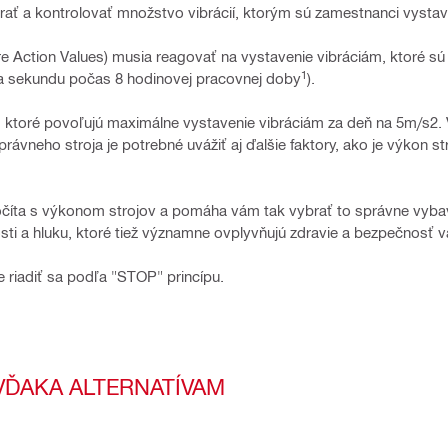
rať a kontrolovať množstvo vibrácií, ktorým sú zamestnanci vystav
 Action Values) musia reagovať na vystavenie vibráciám, ktoré sú
1
za sekundu počas 8 hodinovej pracovnej doby
).
), ktoré povoľujú maximálne vystavenie vibráciám za deň na 5m/s2
ávneho stroja je potrebné uvážiť aj ďalšie faktory, ako je výkon st
očíta s výkonom strojov a pomáha vám tak vybrať to správne vyba
sti a hluku, ktoré tiež významne ovplyvňujú zdravie a bezpečnosť v
 riadiť sa podľa "STOP" princípu.
 VĎAKA ALTERNATÍVAM