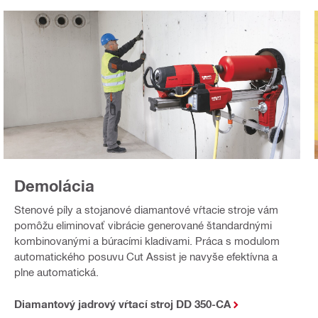
Demolácia
Stenové píly a stojanové diamantové vŕtacie stroje vám
pomôžu eliminovať vibrácie generované štandardnými
kombinovanými a búracími kladivami. Práca s modulom
automatického posuvu Cut Assist je navyše efektívna a
plne automatická.
Diamantový jadrový vŕtací stroj DD 350-CA