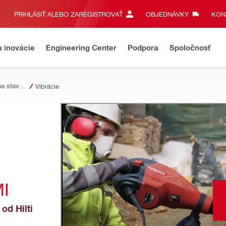
PRIHLÁSIŤ ALEBO ZAREGISTROVAŤ
OBJEDNÁVKY
KONT
a inovácie
Engineering Center
Podpora
Spoločnosť
Bezpečnosť na stavbe
Vibrácie
I
d Hilti 