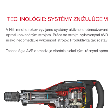
TECHNOLÓGIE: SYSTÉMY ZNIŽUJÚCE V
V Hilti mnoho rokov vyvíjame systémy aktívneho obmedzovania 
oproti konvenčným strojom. Práca so strojmi vybavenými AVR j
nijako neobmedzuje výkonnosť strojov. Produktivita tak zostáva
Technológia AVR obmedzuje vibrácie niekoľkými rôznymi spôs