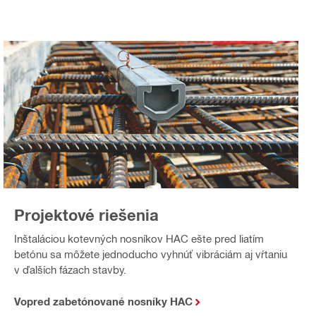
Projektové riešenia
Inštaláciou kotevných nosníkov HAC ešte pred liatím
betónu sa môžete jednoducho vyhnúť vibráciám aj vŕtaniu
v ďalších fázach stavby.
Vopred zabetónované nosníky HAC