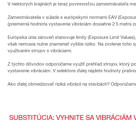
V niektorých krajinách je teraz povinnosťou zamestnávateľa me
Zamestnávatelia v súlade s európskymi normami EAV (Exposure
(priemerná hodnota vystavenia vibráciám dosiahne 2.5 metra 
Európska únia zároveň stanovuje limity (Exposure Limit Values
však nemusia nutne znamenať vyššie riziko. Na zvolenie toho spr
využívaním strojov s vibráciami.
Z týchto dôvodov odporúčame využiť prehľad strojov, ktorý p
vystavenie vibráciám. V selektore ďalej nájdete hodnoty prašno
Ako ďalej obmedzovať riziká vibrácií na stavbách? Odporúčame
SUBSTITÚCIA: VYHNITE SA VIBRÁCIÁM