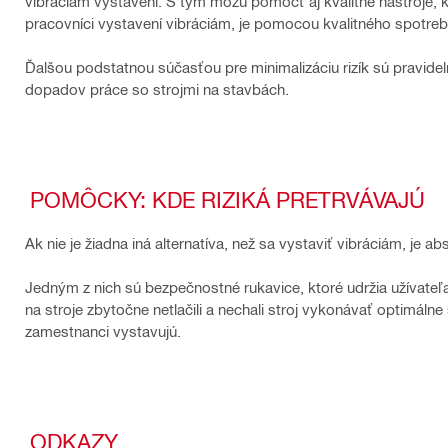
vibráciám vystavení. S tým môžu pomôcť aj kvalitné nástroje, k
pracovníci vystavení vibráciám, je pomocou kvalitného spotrebn
Ďalšou podstatnou súčasťou pre minimalizáciu rizík sú pravid
dopadov práce so strojmi na stavbách.
POMÔCKY: KDE RIZIKÁ PRETRVÁVAJÚ
Ak nie je žiadna iná alternatíva, než sa vystaviť vibráciám, j
Jedným z nich sú bezpečnostné rukavice, ktoré udržia užívateľa 
na stroje zbytočne netlačili a nechali stroj vykonávať optimá
zamestnanci vystavujú.
ODKAZY