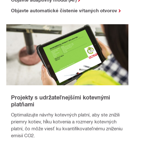
Objavte automatické čistenie vŕtaných otvorov
Projekty s udržateľnejšími kotevnými
platňami
Optimalizujte návrhy kotevných platní, aby ste znížili
priemry kotiev, hĺku kotvenia a rozmery kotevných
platní, čo môže viesť ku kvantifikovateľnému zníženiu
emisií CO2.