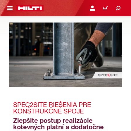
A HLAVNÝ OBSAH
PRIHLÁSIŤ ALEBO ZARE
KOŠÍK
SPEC2SITE RIEŠENIA PRE 
KONŠTRUKČNÉ SPOJE
Zlepšite postup realizácie 
kotevných platní a dodatočne 