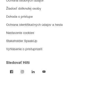
Ochrana osobných údajov
Žiadosť dotknutej osoby
Dohoda o prístupe
Ochrana identifikačných údajov a hesla
Nastavenie cookies
Stakeholder SpeakUp
Vyhlásenie o prístupnosti
Sledovať Hilti
Produkty / E-shop
Elektrické náradie
Softvér
Odsávanie prachu a prívod vody
Spotrebný materiál do náradia
Meracie prístroje a skenery