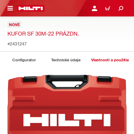
A HLAVNÝ OBSAH
PRIHLÁSIŤ ALEBO ZARE
KOŠÍK
NOVÉ
KUFOR SF 30M-22 PRÁZDN.
#2431247
Configurator
Technické údaje
Vlastnosti a použitia