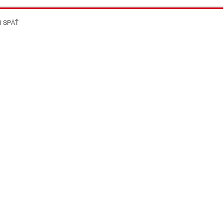
I SPÄŤ
on Better
ikácie
Spoločnost
Kariéra v Hilti
Viac o Hilti Group