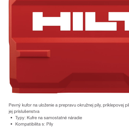
Pevný kufor na uloženie a prepravu okružnej píly, príklepovej píl
jej príslušenstva
Typy: Kufre na samostatné náradie
Kompatibilita s: Píly