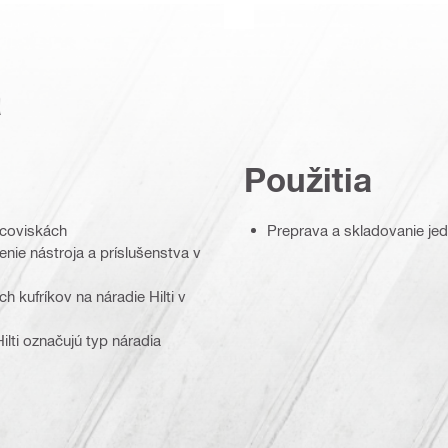
a
Použitia
acoviskách
Preprava a skladovanie jedne
ie nástroja a príslušenstva v
 kufríkov na náradie Hilti v
ilti označujú typ náradia