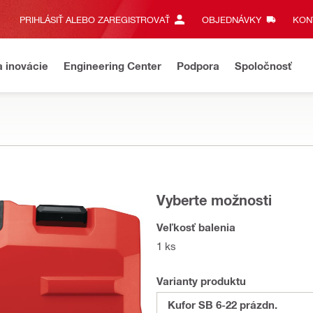
PRIHLÁSIŤ ALEBO ZAREGISTROVAŤ
OBJEDNÁVKY
KONT
a inovácie
Engineering Center
Podpora
Spoločnosť
Vyberte možnosti
Veľkosť balenia
1 ks
Varianty produktu
Kufor SB 6-22 prázdn.