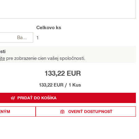
Celkovo
ks
Balení
1
sti
jte
pre zobrazenie cien vašej spoločnosti.
133,22 EUR
133,22 EUR
/
1 Kus
PRIDAŤ DO KOŠÍKA
ENÝM
OVERIŤ DOSTUPNOSŤ