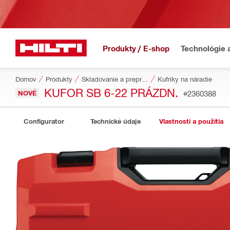
Produkty / E-shop
Technológie 
Domov
Produkty
Skladovanie a preprava náradia
Kufríky na náradie
KUFOR SB 6-22 PRÁZDN.
NOVÉ
#2360388
Configurator
Technické údaje
Vlastnosti a použitia