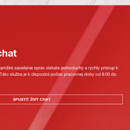
chat
mžité zasielanie správ získate jednoduchý a rýchly prístup k
áto služba je k dispozícii počas pracovnej doby od 8:00 do
SPUSTIŤ ŽIVÝ CHAT