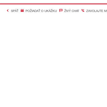
SPÄŤ
POŽIADAŤ O UKÁŽKU
ŽIVÝ CHAT
ZAVOLAJTE M
#Making Constructi
Kontakt
Mobilné apl
KONTAKTUJTE NÁS
Google Play
Nájsť predajňu Hilti
App Store