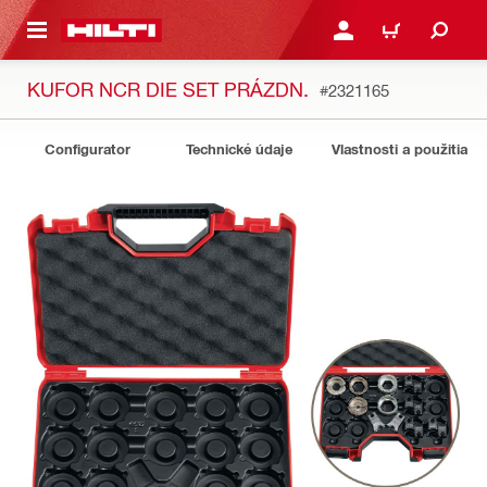
A HLAVNÝ OBSAH
PRIHLÁSIŤ ALEBO ZARE
KOŠÍK
KUFOR NCR DIE SET PRÁZDN.
#2321165
Configurator
Technické údaje
Vlastnosti a použitia