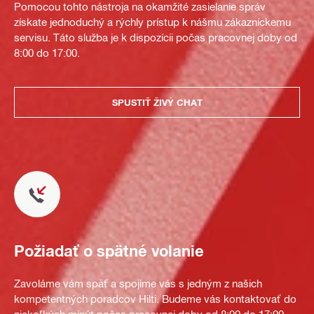
Pomocou tohto nástroja na okamžité zasielanie správ
získate jednoduchý a rýchly prístup k nášmu zákazníckemu
servisu. Táto služba je k dispozícii počas pracovnej doby od
8:00 do 17:00.
SPUSTIŤ ŽIVÝ CHAT
Požiadať o spätné volanie
Zavoláme vám späť a spojíme vás s jedným z našich
kompetentných poradcov Hilti. Budeme vás kontaktovať do