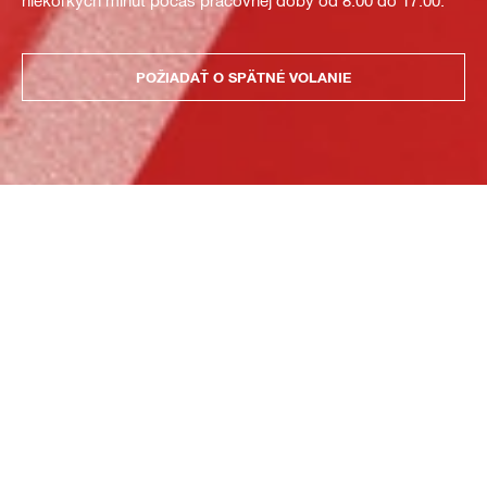
niekoľkých minút počas pracovnej doby od 8:00 do 17:00.
POŽIADAŤ O SPÄTNÉ VOLANIE