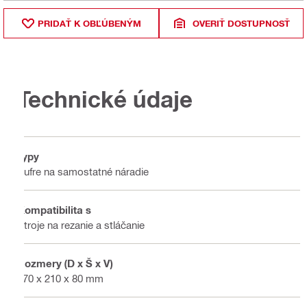
PRIDAŤ K OBĽÚBENÝM
OVERIŤ DOSTUPNOSŤ
Technické údaje
Typy
Kufre na samostatné náradie
Kompatibilita s
Stroje na rezanie a stláčanie
Rozmery (D x Š x V)
270 x 210 x 80 mm