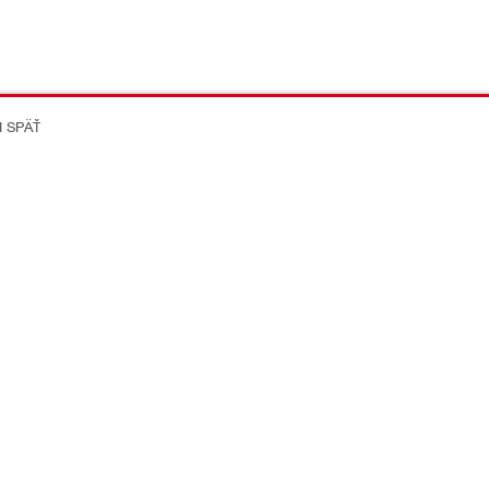
I SPÄŤ
on Better
ikácie
Spoločnost
Kariéra v Hilti