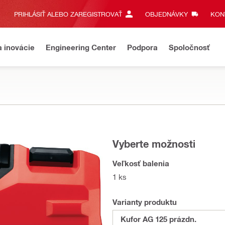
PRIHLÁSIŤ ALEBO ZAREGISTROVAŤ
OBJEDNÁVKY
KONT
a inovácie
Engineering Center
Podpora
Spoločnosť
Vyberte možnosti
Veľkosť balenia
1 ks
Varianty produktu
Kufor AG 125 prázdn.