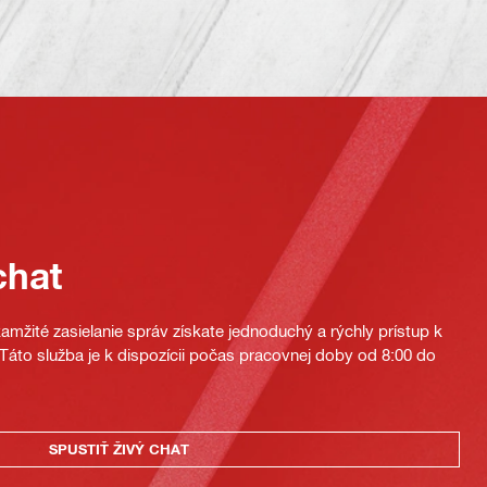
chat
mžité zasielanie správ získate jednoduchý a rýchly prístup k
áto služba je k dispozícii počas pracovnej doby od 8:00 do
SPUSTIŤ ŽIVÝ CHAT