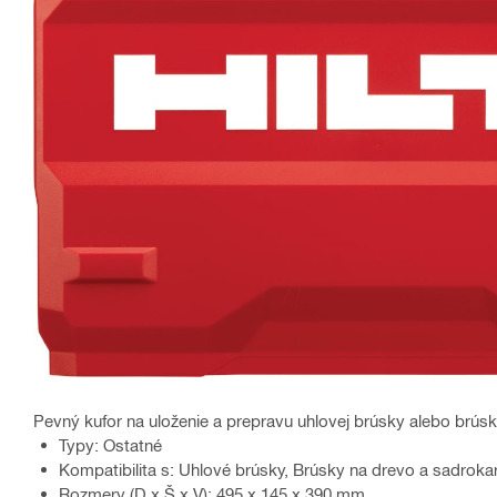
Pevný kufor na uloženie a prepravu uhlovej brúsky alebo brúsky 
Typy: Ostatné
Kompatibilita s: Uhlové brúsky, Brúsky na drevo a sadroka
Rozmery (D x Š x V): 495 x 145 x 390 mm