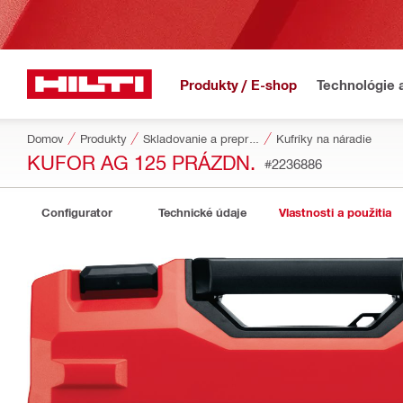
Produkty / E-shop
Technológie 
Domov
Produkty
Skladovanie a preprava náradia
Kufríky na náradie
KUFOR AG 125 PRÁZDN.
#2236886
Configurator
Technické údaje
Vlastnosti a použitia