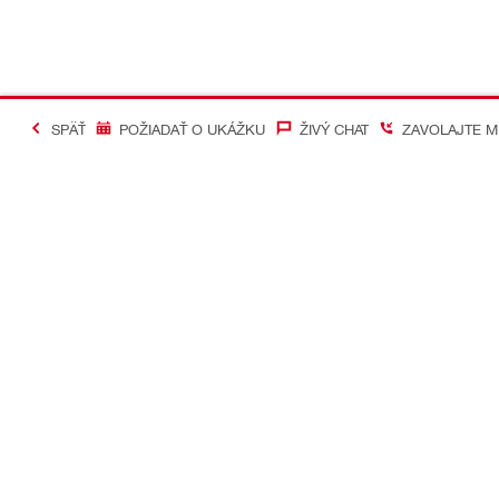
SPÄŤ
POŽIADAŤ O UKÁŽKU
ŽIVÝ CHAT
ZAVOLAJTE M
#Making Constructi
Kontakt
Mobilné apl
KONTAKTUJTE NÁS
Google Play