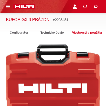
A HLAVNÝ OBSAH
PRIHLÁSIŤ ALEBO ZARE
KOŠÍK
KUFOR GX 3 PRÁZDN.
#2236454
Configurator
Technické údaje
Vlastnosti a použitia