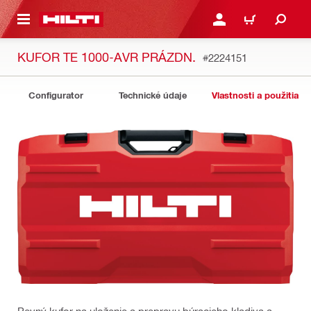
A HLAVNÝ OBSAH
PRIHLÁSIŤ ALEBO ZARE
KOŠÍK
KUFOR TE 1000-AVR PRÁZDN.
#2224151
Configurator
Technické údaje
Vlastnosti a použitia
Pevný kufor na uloženie a prepravu búracieho kladiva a