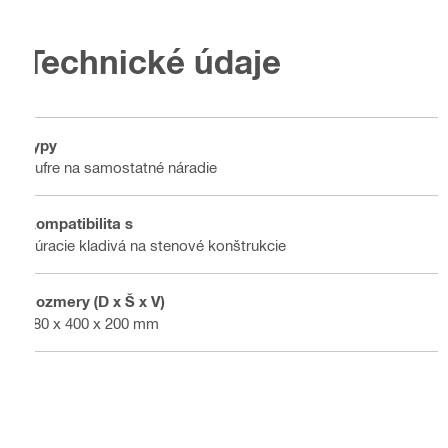
Technické údaje
Typy
Kufre na samostatné náradie
Kompatibilita s
Búracie kladivá na stenové konštrukcie
Rozmery (D x Š x V)
780 x 400 x 200 mm